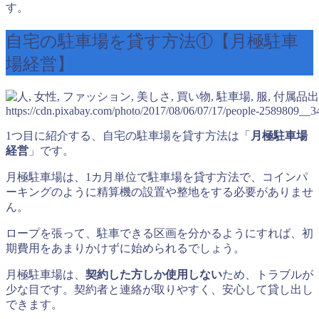
す。
自宅の駐車場を貸す方法①【月極駐車
場経営】
出
https://cdn.pixabay.com/photo/2017/08/06/07/17/people-2589809__3
1つ目に紹介する、自宅の駐車場を貸す方法は「
月極駐車場
経営
」です。
月極駐車場は、1カ月単位で駐車場を貸す方法で、コインパ
ーキングのように精算機の設置や整地をする必要がありませ
ん。
ロープを張って、駐車できる区画を分かるようにすれば、初
期費用をあまりかけずに始められるでしょう。
月極駐車場は、
契約した方しか使用しない
ため、トラブルが
少な目です。契約者と連絡が取りやすく、安心して貸し出し
できます。