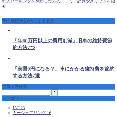
軒先パーキングを利用した方の口コミ・評判やメリットを紹
介
車の維持費を0円にする裏技
「年60万円以上の費用削減」旧車の維持費節
約方法7つ
「実質0円になる？」車にかかる維持費を節約
する方法7選
ブログ内検索
カテゴリー
JAF
23
カーシェアリング
16