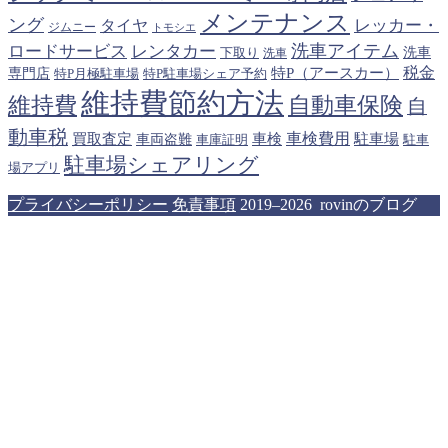
メンテナンス
ング
タイヤ
レッカー・
ジムニー
トモシエ
洗車アイテム
ロードサービス
レンタカー
下取り
洗車
洗車
税金
特P（アースカー）
専門店
特P月極駐車場
特P駐車場シェア予約
維持費節約方法
維持費
自動車保険
自
動車税
車検費用
買取査定
車検
駐車場
車両盗難
駐車
車庫証明
駐車場シェアリング
場アプリ
プライバシーポリシー
免責事項
2019–2026 rovinのブログ