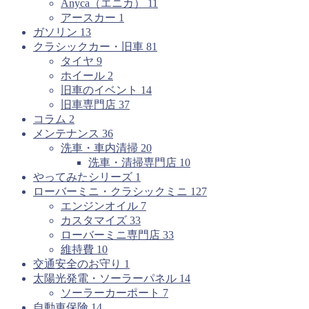
Anyca（エニカ）
11
アースカー
1
ガソリン
13
クラシックカー・旧車
81
タイヤ
9
ホイール
2
旧車のイベント
14
旧車専門店
37
コラム
2
メンテナンス
36
洗車・車内清掃
20
洗車・清掃専門店
10
やってみたシリーズ
1
ローバーミニ・クラシックミニ
127
エンジンオイル
7
カスタマイズ
33
ローバーミニ専門店
33
維持費
10
交通安全のお守り
1
太陽光発電・ソーラーパネル
14
ソーラーカーポート
7
自動車保険
14