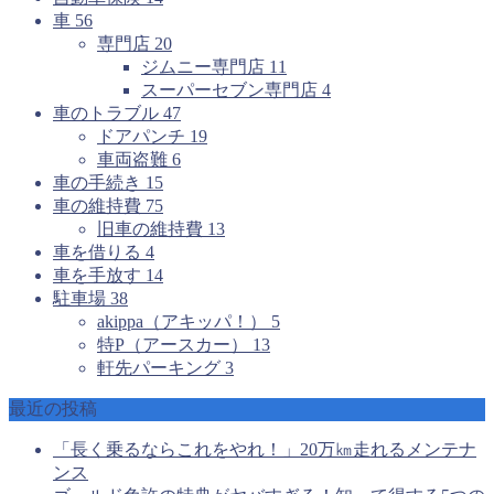
車
56
専門店
20
ジムニー専門店
11
スーパーセブン専門店
4
車のトラブル
47
ドアパンチ
19
車両盗難
6
車の手続き
15
車の維持費
75
旧車の維持費
13
車を借りる
4
車を手放す
14
駐車場
38
akippa（アキッパ！）
5
特P（アースカー）
13
軒先パーキング
3
最近の投稿
「長く乗るならこれをやれ！」20万㎞走れるメンテナ
ンス