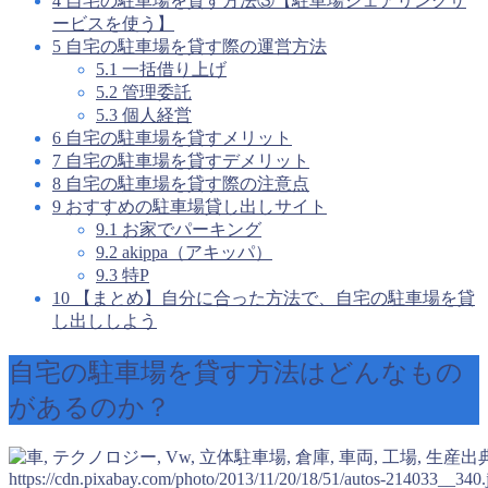
4
自宅の駐車場を貸す方法③【駐車場シェアリングサ
ービスを使う】
5
自宅の駐車場を貸す際の運営方法
5.1
一括借り上げ
5.2
管理委託
5.3
個人経営
6
自宅の駐車場を貸すメリット
7
自宅の駐車場を貸すデメリット
8
自宅の駐車場を貸す際の注意点
9
おすすめの駐車場貸し出しサイト
9.1
お家でパーキング
9.2
akippa（アキッパ）
9.3
特P
10
【まとめ】自分に合った方法で、自宅の駐車場を貸
し出ししよう
自宅の駐車場を貸す方法はどんなもの
があるのか？
出
https://cdn.pixabay.com/photo/2013/11/20/18/51/autos-214033__340.