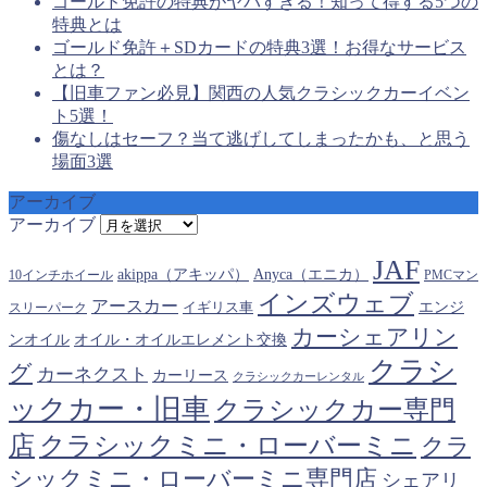
ゴールド免許の特典がヤバすぎる！知って得する5つの
特典とは
ゴールド免許＋SDカードの特典3選！お得なサービス
とは？
【旧車ファン必見】関西の人気クラシックカーイベン
ト5選！
傷なしはセーフ？当て逃げしてしまったかも、と思う
場面3選
アーカイブ
アーカイブ
JAF
akippa（アキッパ）
Anyca（エニカ）
10インチホイール
PMCマン
インズウェブ
アースカー
エンジ
スリーパーク
イギリス車
カーシェアリン
オイル・オイルエレメント交換
ンオイル
クラシ
グ
カーネクスト
カーリース
クラシックカーレンタル
ックカー・旧車
クラシックカー専門
クラシックミニ・ローバーミニ
店
クラ
シックミニ・ローバーミニ専門店
シェアリ