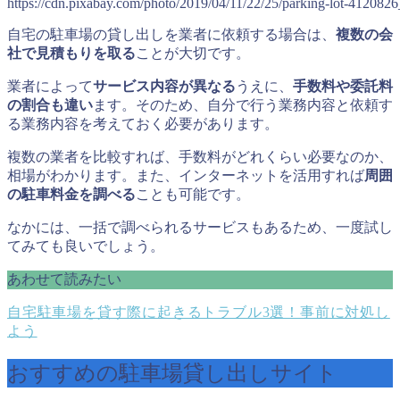
https://cdn.pixabay.com/photo/2019/04/11/22/25/parking-lot-412082
自宅の駐車場の貸し出しを業者に依頼する場合は、
複数の会
社で見積もりを取る
ことが大切です。
業者によって
サービス内容が異なる
うえに、
手数料や委託料
の割合も違い
ます。そのため、自分で行う業務内容と依頼す
る業務内容を考えておく必要があります。
複数の業者を比較すれば、手数料がどれくらい必要なのか、
相場がわかります。また、インターネットを活用すれば
周囲
の駐車料金を調べる
ことも可能です。
なかには、一括で調べられるサービスもあるため、一度試し
てみても良いでしょう。
あわせて読みたい
自宅駐車場を貸す際に起きるトラブル3選！事前に対処し
よう
おすすめの駐車場貸し出しサイト