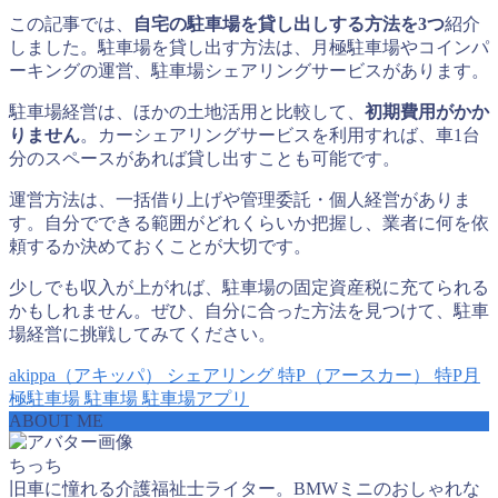
この記事では、
自宅の駐車場を貸し出しする方法を3つ
紹介
しました。駐車場を貸し出す方法は、月極駐車場やコインパ
ーキングの運営、駐車場シェアリングサービスがあります。
駐車場経営は、ほかの土地活用と比較して、
初期費用がかか
りません
。カーシェアリングサービスを利用すれば、車1台
分のスペースがあれば貸し出すことも可能です。
運営方法は、一括借り上げや管理委託・個人経営がありま
す。自分でできる範囲がどれくらいか把握し、業者に何を依
頼するか決めておくことが大切です。
少しでも収入が上がれば、駐車場の固定資産税に充てられる
かもしれません。ぜひ、自分に合った方法を見つけて、駐車
場経営に挑戦してみてください。
akippa（アキッパ）
シェアリング
特P（アースカー）
特P月
極駐車場
駐車場
駐車場アプリ
ABOUT ME
ちっち
旧車に憧れる介護福祉士ライター。BMWミニのおしゃれな