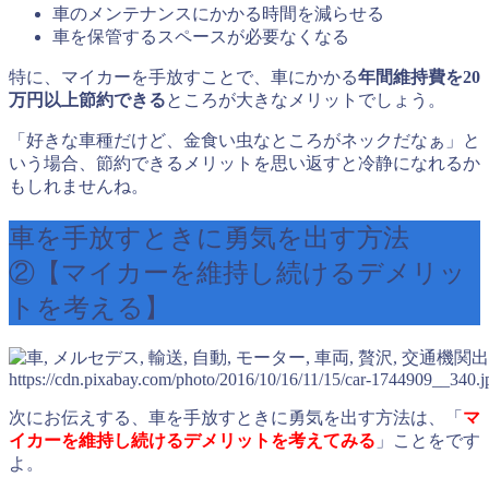
車のメンテナンスにかかる時間を減らせる
車を保管するスペースが必要なくなる
特に、マイカーを手放すことで、車にかかる
年間維持費を20
万円以上節約できる
ところが大きなメリットでしょう。
「好きな車種だけど、金食い虫なところがネックだなぁ」と
いう場合、節約できるメリットを思い返すと冷静になれるか
もしれませんね。
車を手放すときに勇気を出す方法
②【マイカーを維持し続けるデメリッ
トを考える】
出
https://cdn.pixabay.com/photo/2016/10/16/11/15/car-1744909__340.j
次にお伝えする、車を手放すときに勇気を出す方法は、「
マ
イカーを維持し続けるデメリットを考えてみる
」ことをです
よ。