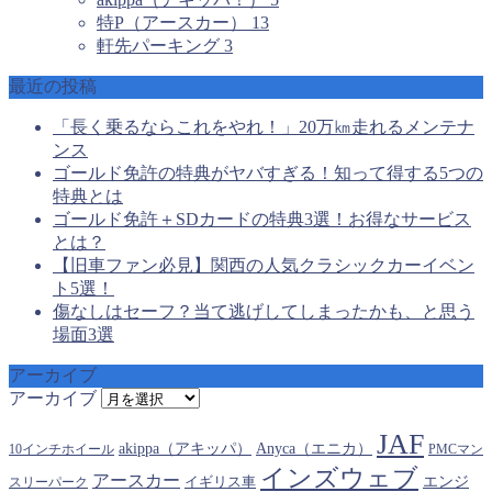
特P（アースカー）
13
軒先パーキング
3
最近の投稿
「長く乗るならこれをやれ！」20万㎞走れるメンテナ
ンス
ゴールド免許の特典がヤバすぎる！知って得する5つの
特典とは
ゴールド免許＋SDカードの特典3選！お得なサービス
とは？
【旧車ファン必見】関西の人気クラシックカーイベン
ト5選！
傷なしはセーフ？当て逃げしてしまったかも、と思う
場面3選
アーカイブ
アーカイブ
JAF
akippa（アキッパ）
Anyca（エニカ）
10インチホイール
PMCマン
インズウェブ
アースカー
エンジ
スリーパーク
イギリス車