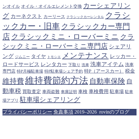
カーシェアリン
オイル・オイルエレメント交換
ンオイル
クラシ
グ
カーネクスト
カーリース
クラシックカーレンタル
ックカー・旧車
クラシックカー専門
クラシックミニ・ローバーミニ
店
クラ
シックミニ・ローバーミニ専門店
シェアリ
メンテナンス
ング
タイヤ
レッカー・
ジムニー
トモシエ
洗車アイテム
ロードサービス
レンタカー
下取り
洗車
洗車
税金
特P（アースカー）
専門店
特P月極駐車場
特P駐車場シェア予約
維持費節約方法
維持費
自動車保険
自
動車税
車検費用
買取査定
車検
駐車場
車両盗難
駐車
車庫証明
駐車場シェアリング
場アプリ
プライバシーポリシー
免責事項
2019–2026 rovinのブログ