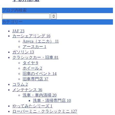
ブログ内検索
カテゴリー
JAF
23
カーシェアリング
16
Anyca（エニカ）
11
アースカー
1
ガソリン
13
クラシックカー・旧車
81
タイヤ
9
ホイール
2
旧車のイベント
14
旧車専門店
37
コラム
2
メンテナンス
36
洗車・車内清掃
20
洗車・清掃専門店
10
やってみたシリーズ
1
ローバーミニ・クラシックミニ
127