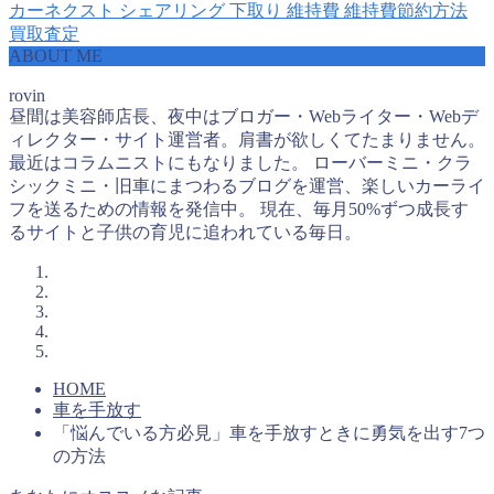
カーネクスト
シェアリング
下取り
維持費
維持費節約方法
買取査定
ABOUT ME
rovin
昼間は美容師店長、夜中はブロガー・Webライター・Webデ
ィレクター・サイト運営者。肩書が欲しくてたまりません。
最近はコラムニストにもなりました。 ローバーミニ・クラ
シックミニ・旧車にまつわるブログを運営、楽しいカーライ
フを送るための情報を発信中。 現在、毎月50%ずつ成長す
るサイトと子供の育児に追われている毎日。
HOME
車を手放す
「悩んでいる方必見」車を手放すときに勇気を出す7つ
の方法