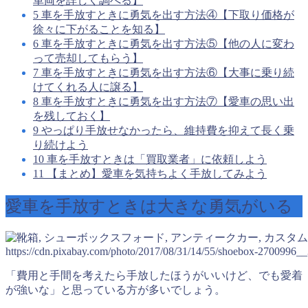
車両を詳しく調べる】
5
車を手放すときに勇気を出す方法④【下取り価格が
徐々に下がることを知る】
6
車を手放すときに勇気を出す方法⑤【他の人に変わ
って売却してもらう】
7
車を手放すときに勇気を出す方法⑥【大事に乗り続
けてくれる人に譲る】
8
車を手放すときに勇気を出す方法⑦【愛車の思い出
を残しておく】
9
やっぱり手放せなかったら、維持費を抑えて長く乗
り続けよう
10
車を手放すときは「買取業者」に依頼しよう
11
【まとめ】愛車を気持ちよく手放してみよう
愛車を手放すときは大きな勇気がいる
https://cdn.pixabay.com/photo/2017/08/31/14/55/shoebox-2700996__
「費用と手間を考えたら手放したほうがいいけど、でも愛着
が強いな」と思っている方が多いでしょう。