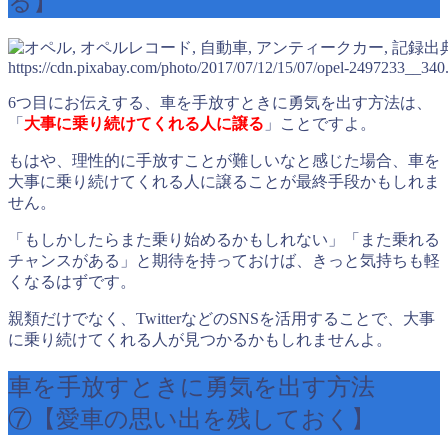
る】
出
https://cdn.pixabay.com/photo/2017/07/12/15/07/opel-2497233__340
6つ目にお伝えする、車を手放すときに勇気を出す方法は、
「
大事に乗り続けてくれる人に譲る
」ことですよ。
もはや、理性的に手放すことが難しいなと感じた場合、車を
大事に乗り続けてくれる人に譲ることが最終手段かもしれま
せん。
「もしかしたらまた乗り始めるかもしれない」「また乗れる
チャンスがある」と期待を持っておけば、きっと気持ちも軽
くなるはずです。
親類だけでなく、TwitterなどのSNSを活用することで、大事
に乗り続けてくれる人が見つかるかもしれませんよ。
車を手放すときに勇気を出す方法
⑦【愛車の思い出を残しておく】