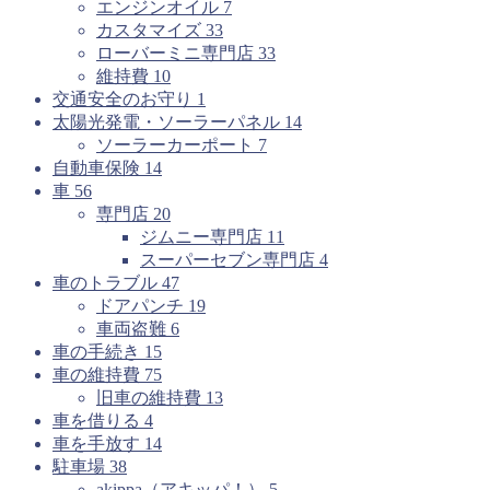
エンジンオイル
7
カスタマイズ
33
ローバーミニ専門店
33
維持費
10
交通安全のお守り
1
太陽光発電・ソーラーパネル
14
ソーラーカーポート
7
自動車保険
14
車
56
専門店
20
ジムニー専門店
11
スーパーセブン専門店
4
車のトラブル
47
ドアパンチ
19
車両盗難
6
車の手続き
15
車の維持費
75
旧車の維持費
13
車を借りる
4
車を手放す
14
駐車場
38
akippa（アキッパ！）
5