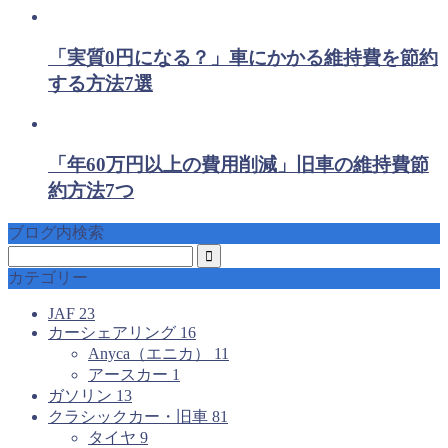
「実質0円になる？」車にかかる維持費を節約
する方法7選
「年60万円以上の費用削減」旧車の維持費節
約方法7つ
ブログ内検索
カテゴリー
JAF
23
カーシェアリング
16
Anyca（エニカ）
11
アースカー
1
ガソリン
13
クラシックカー・旧車
81
タイヤ
9