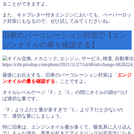
ることができますよ。
また、キャブレター付きエンジンにおいても、ペーパーロッ
ク対策にもなるので、ぜひ試してみてくださいね。
旧車のパーコレーション対策⑦【エン
ジンオイルの量を確認する】
出
https://cdn.pixabay.com/photo/2021/11/27/14/48/oil-change-6828224
最後にお伝えする、旧車のパーコレーション対策は「
エンジ
ンオイルの量を確認する
」ことですよ。
オイルレベルゲージ「F」と「L」の間にオイルの跡がつけ
ば適切な量です。
「F」より上だと量が多すぎで「L」より下だと少ないの
で、適切な量にしましょう。
特に旧車は、エンジンオイル量が多くて、吸気系に入り込ん
でしまった場合、異常が起きてアイドリングが不安定になる