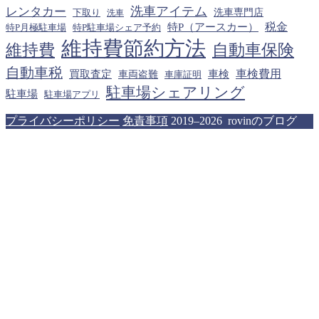
洗車アイテム
レンタカー
下取り
洗車専門店
洗車
税金
特P（アースカー）
特P月極駐車場
特P駐車場シェア予約
維持費節約方法
維持費
自動車保険
自動車税
車検費用
買取査定
車検
車両盗難
車庫証明
駐車場シェアリング
駐車場
駐車場アプリ
プライバシーポリシー
免責事項
2019–2026 rovinのブログ