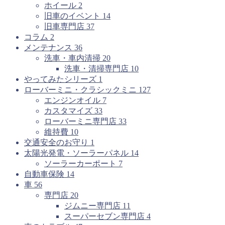
ホイール
2
旧車のイベント
14
旧車専門店
37
コラム
2
メンテナンス
36
洗車・車内清掃
20
洗車・清掃専門店
10
やってみたシリーズ
1
ローバーミニ・クラシックミニ
127
エンジンオイル
7
カスタマイズ
33
ローバーミニ専門店
33
維持費
10
交通安全のお守り
1
太陽光発電・ソーラーパネル
14
ソーラーカーポート
7
自動車保険
14
車
56
専門店
20
ジムニー専門店
11
スーパーセブン専門店
4