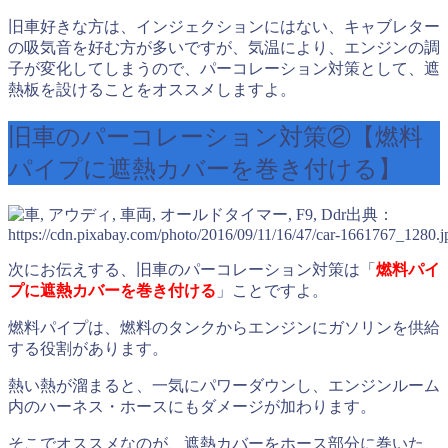
旧車好きな方は、インジェクションにはない、キャブレター
の吸気音を好む方が多いですが、気温により、エンジンの調
子が変化してしまうので、パーコレーション対策として、遮
熱板を設けることをオススメしますよ。
旧車のパーコレーション対策②【燃料
パイプに遮熱カバーを巻き付ける】
出典：
https://cdn.pixabay.com/photo/2016/09/11/16/47/car-1661767_1280.j
次にお伝えする、旧車のパーコレーション対策は「
燃料パイ
プに遮熱カバーを巻き付ける
」ことですよ。
燃料パイプは、燃料のタンクからエンジンにガソリンを供給
する役割があります。
熱い熱が溜まると、一気にパワーダウンし、エンジンルーム
内のハーネス・ホースにもダメージが加わります。
そこでオススメなのが、遮熱カバーをホース部分に巻いた