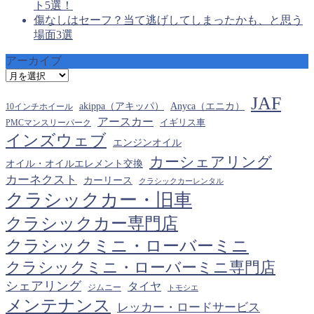
ト5選！
傷なしはセーフ？当て逃げしてしまったかも、と思う
場面3選
アーカイブ
ア
ー
JAF
カ
akippa（アキッパ）
Anyca（エニカ）
10インチホイール
イ
アースカー
PMCマンスリーパーク
イギリス車
ブ
インズウェブ
エンジンオイル
カーシェアリング
オイル・オイルエレメント交換
カーネクスト
カーリース
クラシックカーレンタル
クラシックカー・旧車
クラシックカー専門店
クラシックミニ・ローバーミニ
クラシックミニ・ローバーミニ専門店
シェアリング
タイヤ
ジムニー
トモシエ
メンテナンス
レッカー・ロードサービス