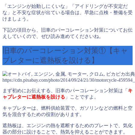
「エンジンが始動しにくいな」「アイドリングが不安定だ
な」と不安な症状が出ている場合は、早急に点検・整備を受
けましょう。
下記の項目から、旧車のパーコレーション対策についてお伝
えしていくので、ぜひ読み進めてくださいね。
旧車のパーコレーション対策①【キャ
ブレターに遮熱板を設ける】
出典
https://cdn.pixabay.com/photo/2014/09/24/21/30/motorcycle-459594
まず初めにお伝えする、旧車のパーコレーション対策は「
キ
ャブレターに遮熱板を設ける
」ことですよ。
キャブレターは、燃料供給装置で、ガソリンなどの燃料と空
気を混合するための役割があります。
遮熱板は、エンジンの熱を遮断するためのプレートで、気化
器の部分に設けることで、熱気を抑えることができます。