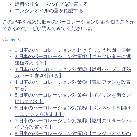
燃料のリターンパイプを設置する
エンジンオイルの量を確認する
この記事を読めば旧車のパーコレーション対策を知ることが
できるので、ぜひ読んでみてくださいね。
Contents
1
旧車のパーコレーションが起きてしまう原因・症状
2
旧車のパーコレーション対策①【キャブレターに遮
熱板を設ける】
3
旧車のパーコレーション対策②【燃料パイプに遮熱
カバーを巻き付ける】
4
旧車のパーコレーション対策③【電動ファンを設置
する】
5
旧車のパーコレーション対策④【ガソリンを満タン
にしておく】
6
旧車のパーコレーション対策⑤【ボンネットを開け
てエンジンを冷ます】
7
旧車のパーコレーション対策⑥【燃料のリターンパ
イプを設置する】
8
旧車のパーコレーション対策⑦【エンジンオイルの