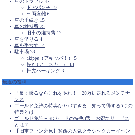
車のトラブル
47
ドアパンチ
19
車両盗難
6
車の手続き
15
車の維持費
75
旧車の維持費
13
車を借りる
4
車を手放す
14
駐車場
38
akippa（アキッパ！）
5
特P（アースカー）
13
軒先パーキング
3
最近の投稿
「長く乗るならこれをやれ！」20万㎞走れるメンテナ
ンス
ゴールド免許の特典がヤバすぎる！知って得する5つの
特典とは
ゴールド免許＋SDカードの特典3選！お得なサービス
とは？
【旧車ファン必見】関西の人気クラシックカーイベン