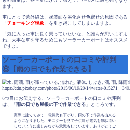
紫外線量は、冬～夏にかけて増えて、7～8月に最も強くなり
ます。
車にとって紫外線は、塗装面を劣化させ色褪せの原因である
「
チョーキング現象
」を引き起こしてしまいますよ。
「気に入った車は長く乗っていたいな」と誰もが思いますよ
ね、大事な車を守るためにもソーラーカーポートはオススメ
ですよ。
ソーラーカーポートの口コミや評判
⑥【雨の日でも作業できる】
https://cdn.pixabay.com/photo/2015/06/19/20/14/water-815271__340
6つ目にお伝えする、ソーラーカーポートの口コミや評判
は、「
雨の日でも屋根の下で作業できる
」ところです。
実際に建ててみて、電気代も下がり、雨の下で作業も出来る
ようになりました。モニターを見て子供達が電気を無駄遣い
しないように楽しみながら意識もしています。ありがとうご