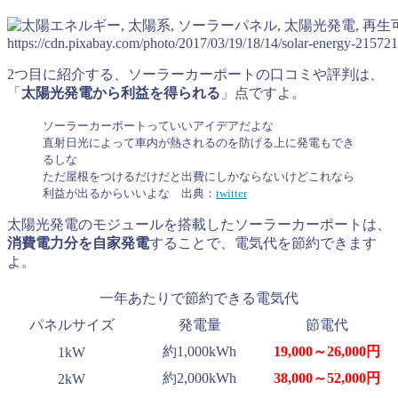
https://cdn.pixabay.com/photo/2017/03/19/18/14/solar-energy-21572
2つ目に紹介する、ソーラーカーポートの口コミや評判は、
「
太陽光発電から利益を得られる
」点ですよ。
ソーラーカーポートっていいアイデアだよな
直射日光によって車内が熱されるのを防げる上に発電もでき
るしな
ただ屋根をつけるだけだと出費にしかならないけどこれなら
利益が出るからいいよな
出典：
twitter
太陽光発電のモジュールを搭載したソーラーカーポートは、
消費電力分を自家発電
することで、電気代を節約できます
よ。
一年あたりで節約できる電気代
パネルサイズ
発電量
節電代
約1,000kWh
19,000～26,000円
1kW
約2,000kWh
38,000～52,000円
2kW