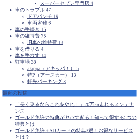
スーパーセブン専門店
4
車のトラブル
47
ドアパンチ
19
車両盗難
6
車の手続き
15
車の維持費
75
旧車の維持費
13
車を借りる
4
車を手放す
14
駐車場
38
akippa（アキッパ！）
5
特P（アースカー）
13
軒先パーキング
3
最近の投稿
「長く乗るならこれをやれ！」20万㎞走れるメンテナ
ンス
ゴールド免許の特典がヤバすぎる！知って得する5つの
特典とは
ゴールド免許＋SDカードの特典3選！お得なサービス
とは？