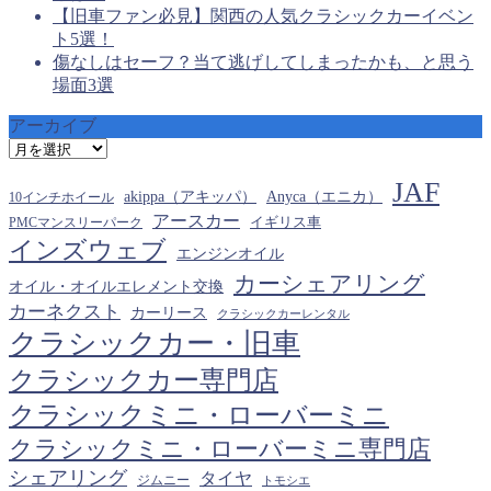
【旧車ファン必見】関西の人気クラシックカーイベン
ト5選！
傷なしはセーフ？当て逃げしてしまったかも、と思う
場面3選
アーカイブ
ア
ー
JAF
カ
akippa（アキッパ）
Anyca（エニカ）
10インチホイール
イ
アースカー
PMCマンスリーパーク
イギリス車
ブ
インズウェブ
エンジンオイル
カーシェアリング
オイル・オイルエレメント交換
カーネクスト
カーリース
クラシックカーレンタル
クラシックカー・旧車
クラシックカー専門店
クラシックミニ・ローバーミニ
クラシックミニ・ローバーミニ専門店
シェアリング
タイヤ
ジムニー
トモシエ