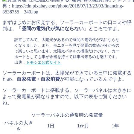
典：https://cdn.pixabay.com/photo/2018/07/13/23/03/financing-
3536755__340.jpg
まずはじめにお伝えする、ソーラーカーポートの口コミや評
判は、「
昼間の電気代が気にならない
」ところですよ。
設置してみて、太陽光があるので昼間の電気代が気にならな
くなりました。また、モニターを見て発電の数値が分かるの
で楽しいと思います。太陽光パネルの機能だけでなく、カー
ポートとしても車が余裕を持って駐車出来るのも魅力です。
出典：
トモシエ公式サイト
ソーラーカーポートは、太陽光ができている日中に発電する
ため、
自家発電・自家消費
が可能になっているんですよ。
ソーラーカーポートに搭載する、ソーラーパネルは大きさに
よって発電量が異なりますので、以下の表をご覧ください
ね。
ソーラーパネルの通常時の発電量
パネルの大き
1日
1か月
1年
さ