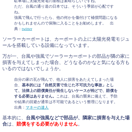
駐車場に太陽光発電の屋根は素晴らしいですね。
ただ、台風の通り道の日本では、そういう季節が心配です
ね。
強風で飛んで行ったら、他の何かを傷付けて補償問題になる
かもしれませんので保険に入ることをお勧めします。 出
典：
twitter
ソーラーカーポートは、カーポートの上に太陽光発電モジュ
ールを搭載している設備になっています。
万が一、台風や強風でソーラーカーポートの部品が隣の家に
損害を与えてしまった場合、どうなるのかなと気になる方も
いるのではないでしょうか。
自分の家の瓦が飛んで、他人に損害をあたえてしまった場
合、
基本的には「自然災害で生じた不可抗力な事故」とし
て、法律上の賠償責任が発生しないケースが殆どで、賠償を
する必要はありません。
これは、台風の襲来に備えて、予防
や結果の回避が通常は不可能であるという整理になります。
出典：
マネーの達人
基本的に、
台風や強風などで部品が、隣家に損害を与えた場
合
は、
賠償をする必要がありません
。