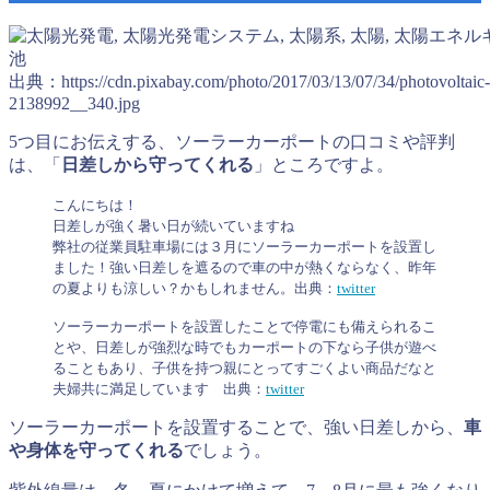
出典：https://cdn.pixabay.com/photo/2017/03/13/07/34/photovoltaic-
2138992__340.jpg
5つ目にお伝えする、ソーラーカーポートの口コミや評判
は、「
日差しから守ってくれる
」ところですよ。
こんにちは！
日差しが強く暑い日が続いていますね
弊社の従業員駐車場には３月にソーラーカーポートを設置し
ました！強い日差しを遮るので車の中が熱くならなく、昨年
の夏よりも涼しい？かもしれません。出典：
twitter
ソーラーカーポートを設置したことで停電にも備えられるこ
とや、日差しが強烈な時でもカーポートの下なら子供が遊べ
ることもあり、子供を持つ親にとってすごくよい商品だなと
夫婦共に満足しています 出典：
twitter
ソーラーカーポートを設置することで、強い日差しから、
車
や身体を守ってくれる
でしょう。