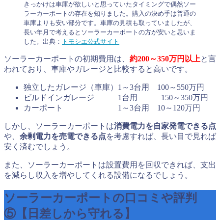
きっかけは車庫が欲しいと思っていたタイミングで偶然ソー
ラーカーポートの存在を知りました。購入の決め手は普通の
車庫よりも安い部分です。車庫の見積も取っていましたが、
長い年月で考えるとソーラーカーポートの方が安いと思いま
した。出典：
トモシエ公式サイト
ソーラーカーポートの初期費用は、
約200～350万円以上
と言
われており、車庫やガレージと比較すると高いです。
独立したガレージ（車庫）1～3台用 100～550万円
ビルドインガレージ 1台用 150～350万円
カーポート 1～3台用 10～120万円
しかし、ソーラーカーポートは
消費電力を自家発電できる点
や、
余剰電力を売電できる点
を考慮すれば、長い目で見れば
安く済むでしょう。
また、ソーラーカーポートは設置費用を回収できれば、支出
を減らし収入を増やしてくれる設備になるでしょう。
ソーラーカーポートの口コミや評判
⑤【日差しから守れる】