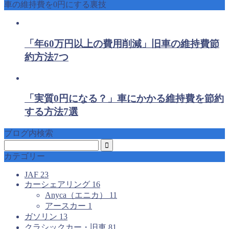
車の維持費を0円にする裏技
「年60万円以上の費用削減」旧車の維持費節
約方法7つ
「実質0円になる？」車にかかる維持費を節約
する方法7選
ブログ内検索
カテゴリー
JAF
23
カーシェアリング
16
Anyca（エニカ）
11
アースカー
1
ガソリン
13
クラシックカー・旧車
81