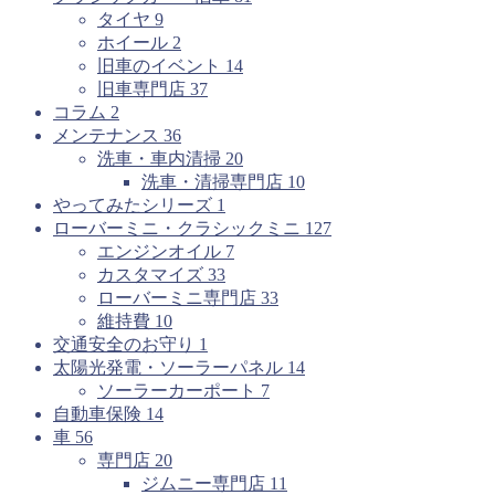
タイヤ
9
ホイール
2
旧車のイベント
14
旧車専門店
37
コラム
2
メンテナンス
36
洗車・車内清掃
20
洗車・清掃専門店
10
やってみたシリーズ
1
ローバーミニ・クラシックミニ
127
エンジンオイル
7
カスタマイズ
33
ローバーミニ専門店
33
維持費
10
交通安全のお守り
1
太陽光発電・ソーラーパネル
14
ソーラーカーポート
7
自動車保険
14
車
56
専門店
20
ジムニー専門店
11