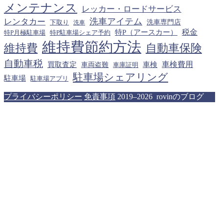
メンテナンス
レッカー・ロードサービス
洗車アイテム
レンタカー
下取り
洗車専門店
洗車
税金
特P（アースカー）
特P月極駐車場
特P駐車場シェア予約
維持費節約方法
維持費
自動車保険
自動車税
車検費用
買取査定
車検
車両盗難
車庫証明
駐車場シェアリング
駐車場
駐車場アプリ
プライバシーポリシー
免責事項
2019–2026 rovinのブログ