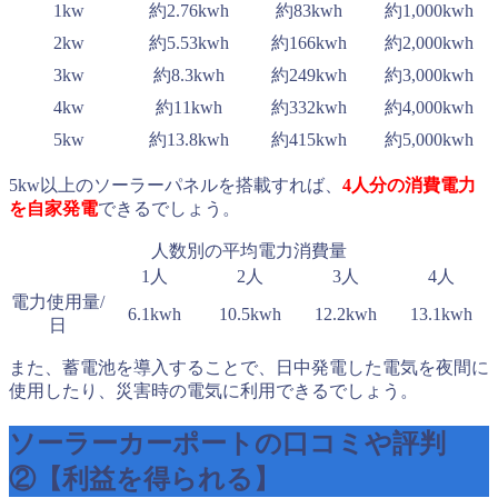
1kw
約2.76kwh
約83kwh
約1,000kwh
2kw
約5.53kwh
約166kwh
約2,000kwh
3kw
約8.3kwh
約249kwh
約3,000kwh
4kw
約11kwh
約332kwh
約4,000kwh
5kw
約13.8kwh
約415kwh
約5,000kwh
5kw以上のソーラーパネルを搭載すれば、
4人分の消費電力
を自家発電
できるでしょう。
人数別の平均電力消費量
1人
2人
3人
4人
電力使用量/
6.1kwh
10.5kwh
12.2kwh
13.1kwh
日
また、蓄電池を導入することで、日中発電した電気を夜間に
使用したり、災害時の電気に利用できるでしょう。
ソーラーカーポートの口コミや評判
②【利益を得られる】