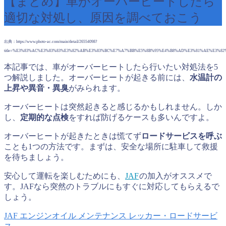
【まとめ】車がオーバーヒートしたら
適切な対処し、原因を調べておこう
出典：https://www.photo-ac.com/main/detail/26554098?
title=%E3%83%AC%E3%83%83%E3%82%AB%E3%83%BC%E7%A7%BB%E5%8B%95%E4%B8%AD%E3%81%AE%E3%82
本記事では、車がオーバーヒートしたら行いたい対処法を5
つ解説しました。オーバーヒートが起きる前には、
水温計の
上昇や異音・異臭
がみられます。
オーバーヒートは突然起きると感じるかもしれません。しか
し、
定期的な点検
をすれば防げるケースも多いんですよ。
オーバーヒートが起きたときは慌てず
ロードサービスを呼ぶ
ことも1つの方法です。まずは、安全な場所に駐車して救援
を待ちましょう。
安心して運転を楽しむためにも、
JAF
の加入がオススメで
す。JAFなら突然のトラブルにもすぐに対応してもらえるで
しょう。
JAF
エンジンオイル
メンテナンス
レッカー・ロードサービ