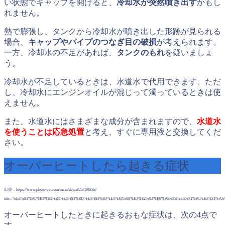
い状態でキャップを開けると、
冷却水が突然噴き出す
かもし
れません。
熱で膨張し、タンクから冷却水が噴き出した形跡が見られる
場合、
キャップやパイプのつなぎ目の破損
が考えられます。
一方、冷却水の不足があれば、
タンクのもれ
を疑いましょ
う。
冷却水が不足しているときは、水道水で代用できます。ただ
し、冷却水にエンジンオイルが混じって濁っているときは使
えません。
また、水道水にはさまざまな成分が含まれますので、
水道水
を使うことは応急処置
と考え、すぐに専用液と交換してくだ
さい。
オーバーヒートしたら起きる症状
出典：https://www.photo-ac.com/main/detail/25108056?
title=%E3%83%9C%E3%83%B3%E3%83%8D%E3%83%83%E3%83%88%E3%82%92%E9%96%8B%E3%81%91%E3%81%
オーバーヒートしたときに起きるおもな症状は、次の4点で