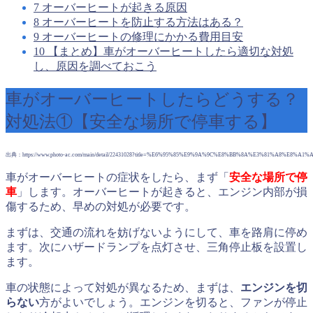
7
オーバーヒートが起きる原因
8
オーバーヒートを防止する方法はある？
9
オーバーヒートの修理にかかる費用目安
10
【まとめ】車がオーバーヒートしたら適切な対処
し、原因を調べておこう
車がオーバーヒートしたらどうする？
対処法①【安全な場所で停車する】
出典：https://www.photo-ac.com/main/detail/22431028?title=%E6%95%85%E9%9A%9C%E8%BB%8A%E3%81%A8%E8%
車がオーバーヒートの症状をしたら、まず「
安全な場所で停
車
」します。オーバーヒートが起きると、エンジン内部が損
傷するため、早めの対処が必要です。
まずは、交通の流れを妨げないようにして、車を路肩に停め
ます。次にハザードランプを点灯させ、三角停止板を設置し
ます。
車の状態によって対処が異なるため、まずは、
エンジンを切
らない
方がよいでしょう。エンジンを切ると、ファンが停止