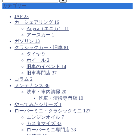
カテゴリー
JAF
23
カーシェアリング
16
Anyca（エニカ）
11
アースカー
1
ガソリン
13
クラシックカー・旧車
81
タイヤ
9
ホイール
2
旧車のイベント
14
旧車専門店
37
コラム
2
メンテナンス
36
洗車・車内清掃
20
洗車・清掃専門店
10
やってみたシリーズ
1
ローバーミニ・クラシックミニ
127
エンジンオイル
7
カスタマイズ
33
ローバーミニ専門店
33