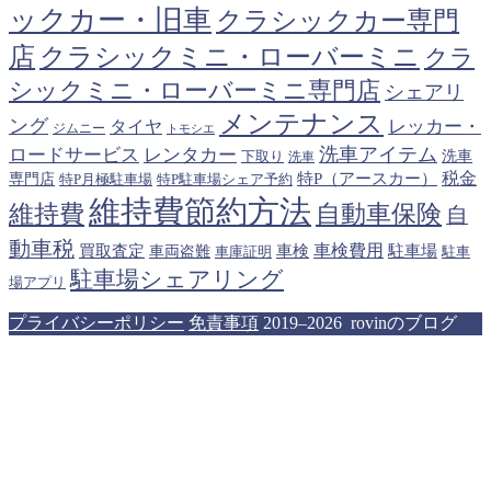
ックカー・旧車
クラシックカー専門
クラシックミニ・ローバーミニ
店
クラ
シックミニ・ローバーミニ専門店
シェアリ
メンテナンス
ング
タイヤ
レッカー・
ジムニー
トモシエ
洗車アイテム
ロードサービス
レンタカー
下取り
洗車
洗車
税金
特P（アースカー）
専門店
特P月極駐車場
特P駐車場シェア予約
維持費節約方法
維持費
自動車保険
自
動車税
車検費用
買取査定
車検
駐車場
車両盗難
駐車
車庫証明
駐車場シェアリング
場アプリ
プライバシーポリシー
免責事項
2019–2026 rovinのブログ