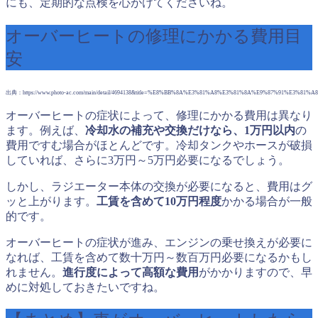
にも、定期的な点検を心がけてくださいね。
オーバーヒートの修理にかかる費用目
安
出典：https://www.photo-ac.com/main/detail/4694138&title=%E8%BB%8A%E3%81%A8%E3%81%8A%E9%87%91%E3%8
オーバーヒートの症状によって、修理にかかる費用は異なり
ます。例えば、
冷却水の補充や交換だけなら、1万円以内
の
費用ですむ場合がほとんどです。冷却タンクやホースが破損
していれば、さらに3万円～5万円必要になるでしょう。
しかし、ラジエーター本体の交換が必要になると、費用はグ
ッと上がります。
工賃を含めて10万円程度
かかる場合が一般
的です。
オーバーヒートの症状が進み、エンジンの乗せ換えが必要に
なれば、工賃を含めて数十万円～数百万円必要になるかもし
れません。
進行度によって高額な費用
がかかりますので、早
めに対処しておきたいですね。