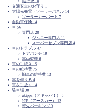
維持費
10
交通安全のお守り
1
太陽光発電・ソーラーパネル
14
ソーラーカーポート
7
自動車保険
14
車
56
専門店
20
ジムニー専門店
11
スーパーセブン専門店
4
車のトラブル
47
ドアパンチ
19
車両盗難
6
車の手続き
15
車の維持費
75
旧車の維持費
13
車を借りる
4
車を手放す
14
駐車場
38
akippa（アキッパ！）
5
特P（アースカー）
13
軒先パーキング
3