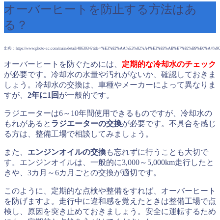
オーバーヒートを防止する方法はあ
る？
出典：https://www.photo-ac.com/main/detail/4863034?title=%E3%82%AA%E3%82%A4%E3%83%AB%E7%82%B9%E6%A4%9
オーバーヒートを防ぐためには、
定期的な冷却水のチェック
が必要です。冷却水の水量や汚れがないか、確認しておきま
しょう。冷却水の交換は、車種やメーカーによって異なりま
すが、
2年に1回
が一般的です。
ラジエーターは6～10年間使用できるものですが、冷却水の
もれがあると
ラジエーターの交換
が必要です。不具合を感じ
る方は、整備工場で相談してみましょう。
また、
エンジンオイルの交換
も忘れずに行うことも大切で
す。エンジンオイルは、一般的に3,000～5,000km走行したと
きや、3カ月～6カ月ごとの交換が適切です。
このように、定期的な点検や整備をすれば、オーバーヒート
を防げますよ。走行中に違和感を覚えたときは整備工場で点
検し、原因を突き止めておきましょう。安全に運転するため