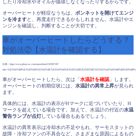
したり冷却水やオイルが循環しなくなったりするからです。
オーバーヒートが軽症なうちは、
ボンネットを開けてエンジ
ンを冷ます
と、再度走行できるかもしれません。水温計やエ
ンジンを確認し、判断することが大切です。
車がオーバーヒートしたらどうする？
対処法②【水温計を確認する】
出典：https://www.photo-ac.com/main/detail/22058730?
title=%E3%82%B9%E3%83%9D%E3%83%BC%E3%83%84%E3%82%AB%E3%83%BC%E3%81%AE%E6%B0%B4%E6%B8
車がオーバーヒートしたら、次は「
水温計を確認
」します。
オーバーヒートの初期症状には、
水温計の異常上昇
が見られ
ます。
具体的には、水温計の表示がHマークに近づいていたり、H
マークを超えている場合です。加えて、水温計の付近の
水温
警告ランプが点灯
している場合もあるでしょう。
水温計の異常表示は冷却水の不足やもれ、サーモスタットの
故障・冷却ファンの不具合など、さまざまな原因によるもの