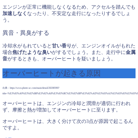
エンジンが正常に機能しなくなるため、アクセルを踏んでも
加速しなく
なったり、不安定な走行になったりするでしょ
う。
異音・異臭がする
冷却水がもれていると
甘い香り
が、エンジンオイルがもれた
場合
焦げたような臭い
がするでしょう。また、走行中に
金属
音
がするときも、オーバーヒートを疑いましょう。
オーバーヒートが起きる原因
出典：https://www.photo-ac.com/main/detail/28208590?
title=%E3%83%A9%E3%82%B8%E3%82%A8%E3%83%BC%E3%82%BF%E3%82%AD%E3%83%A3%E3%83%83%E3%83
オーバーヒートは、エンジンの冷却と潤滑が適切に行われ
ず、摩擦と熱が増加してオーバーヒートに至ります。
オーバーヒートは、大きく分けて次の3点が原因で起こるん
ですよ。