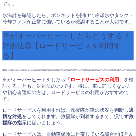
です。
水温計を確認したら、ボンネットを開けて冷却水やタンク・
冷却ファンが正常に働いているか確認することが大切です。
車がオーバーヒートしたらどうする？
対処法③【ロードサービスを利用す
る】
出典：https://www.photo-ac.com/main/detail/108539?title=%E8%BB%8A%E3%81%A8%E3%82%B9%E3%83%9E%E3%83
車がオーバーヒートをしたら「
ロードサービスの利用
」を検
討することも、対処法の1つです。特に、車に詳しくない方
や初心者運転の方は、ロードサービスの利用がおすすめで
す。
ロードサービスを利用すれば、救援隊が車の状況を判断し
適
切な対処
をしてくれます。救援隊が到着するまで、慌てず
救
援隊の指示
に従いましょう。
ロードサービスは、自動車保険に付帯している場合がほとん