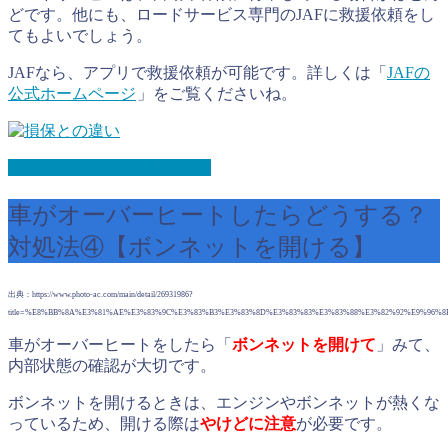
どです。他にも、ロードサービス専門のJAFに救援依頼をし
てもよいでしょう。
JAFなら、アプリで救援依頼が可能です。詳しくは「
JAFの
公式ホームページ
」をご覧くださいね。
JAFの公式サイトを見てみる
車がオーバーヒートしたらどうする？
対処法④【ボンネットを開ける】
出典：https://www.photo-ac.com/main/detail/26931986?
title=%E8%BB%8A%E3%81%AE%E3%83%9C%E3%83%B3%E3%83%8D%E3%83%83%E3%83%88%E3%82%92%E9%96%
車がオーバーヒートをしたら「
ボンネットを開けて
」みて、
内部状態の確認が大切です。
ボンネットを開けるときは、エンジンやボンネットが熱くな
っているため、開ける際は
やけどに注意
が必要です。