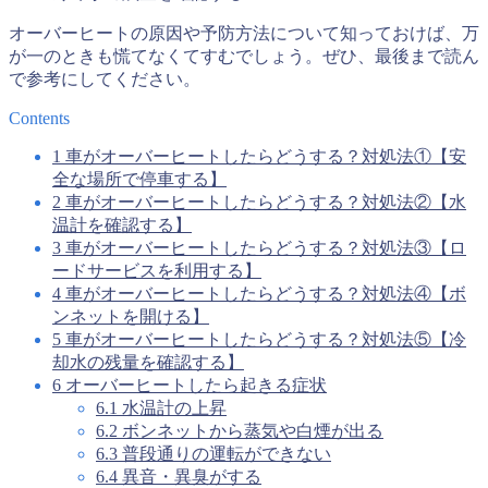
オーバーヒートの原因や予防方法について知っておけば、万
が一のときも慌てなくてすむでしょう。ぜひ、最後まで読ん
で参考にしてください。
Contents
1
車がオーバーヒートしたらどうする？対処法①【安
全な場所で停車する】
2
車がオーバーヒートしたらどうする？対処法②【水
温計を確認する】
3
車がオーバーヒートしたらどうする？対処法③【ロ
ードサービスを利用する】
4
車がオーバーヒートしたらどうする？対処法④【ボ
ンネットを開ける】
5
車がオーバーヒートしたらどうする？対処法⑤【冷
却水の残量を確認する】
6
オーバーヒートしたら起きる症状
6.1
水温計の上昇
6.2
ボンネットから蒸気や白煙が出る
6.3
普段通りの運転ができない
6.4
異音・異臭がする