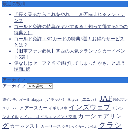
最近の投稿
「長く乗るならこれをやれ！」20万㎞走れるメンテナ
ンス
ゴールド免許の特典がヤバすぎる！知って得する5つの
特典とは
ゴールド免許＋SDカードの特典3選！お得なサービス
とは？
【旧車ファン必見】関西の人気クラシックカーイベン
ト5選！
傷なしはセーフ？当て逃げしてしまったかも、と思う
場面3選
アーカイブ
アーカイブ
JAF
akippa（アキッパ）
Anyca（エニカ）
10インチホイール
PMCマン
インズウェブ
アースカー
エンジ
スリーパーク
イギリス車
カーシェアリン
オイル・オイルエレメント交換
ンオイル
クラシ
グ
カーネクスト
カーリース
クラシックカーレンタル