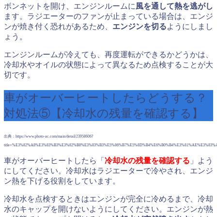
ボンネットを開け、エンジンルームに
風を通して熱を逃がし
ます。ラジエーターのファンが止まっている場合は、エンジ
ンが焼き付く恐れがあるため、
エンジンを切る
ようにしまし
ょう。
エンジンルームが冷えても、再度運転ができるかどうかは、
冷却水やオイルの状態によって異なるため点検することが大
切です。
車がオーバーヒートしたらどうする？
対処法⑤【冷却水の残量を確認する】
出典：https://www.photo-ac.com/main/detail/23958606?
title=%E3%82%A8%E3%83%B3%E3%82%B8%E3%83%B3%E5%86%B7%E5%8D%B4%E6%B0%B4%E3%81%AE%E3%83
車がオーバーヒートしたら「
冷却水の残量を確認する
」よう
にしてください。冷却水はラジエーターで冷やされ、エンジ
ン熱を下げる役割をしています。
冷却水を点検するときはエンジンが完全に冷めるまで、冷却
水のキャップを開けないようにしてください。エンジンが熱