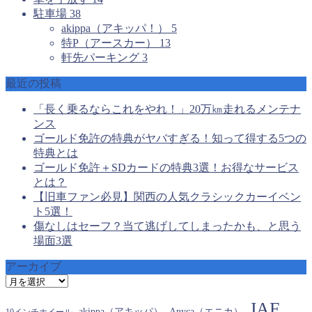
駐車場
38
akippa（アキッパ！）
5
特P（アースカー）
13
軒先パーキング
3
最近の投稿
「長く乗るならこれをやれ！」20万㎞走れるメンテナ
ンス
ゴールド免許の特典がヤバすぎる！知って得する5つの
特典とは
ゴールド免許＋SDカードの特典3選！お得なサービス
とは？
【旧車ファン必見】関西の人気クラシックカーイベン
ト5選！
傷なしはセーフ？当て逃げしてしまったかも、と思う
場面3選
アーカイブ
ア
ー
JAF
カ
akippa（アキッパ）
Anyca（エニカ）
10インチホイール