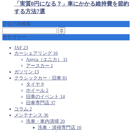
「実質0円になる？」車にかかる維持費を節約
する方法7選
ブログ内検索
カテゴリー
JAF
23
カーシェアリング
16
Anyca（エニカ）
11
アースカー
1
ガソリン
13
クラシックカー・旧車
81
タイヤ
9
ホイール
2
旧車のイベント
14
旧車専門店
37
コラム
2
メンテナンス
36
洗車・車内清掃
20
洗車・清掃専門店
10