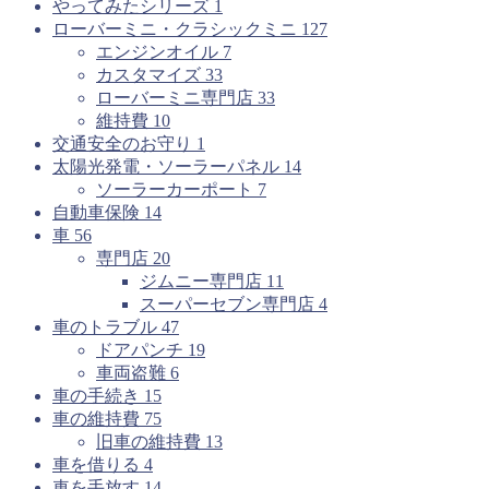
やってみたシリーズ
1
ローバーミニ・クラシックミニ
127
エンジンオイル
7
カスタマイズ
33
ローバーミニ専門店
33
維持費
10
交通安全のお守り
1
太陽光発電・ソーラーパネル
14
ソーラーカーポート
7
自動車保険
14
車
56
専門店
20
ジムニー専門店
11
スーパーセブン専門店
4
車のトラブル
47
ドアパンチ
19
車両盗難
6
車の手続き
15
車の維持費
75
旧車の維持費
13
車を借りる
4
車を手放す
14