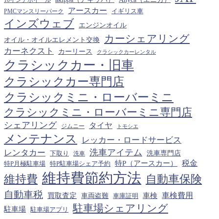
イ
アースカー
PMCマンスリーパーク
イギリス車
ブ
インズウェブ
エンジンオイル
カーシェアリング
オイル・オイルエレメント交換
カーネクスト
カーリース
クラシックカーレンタル
クラシックカー・旧車
クラシックカー専門店
クラシックミニ・ローバーミニ
クラシックミニ・ローバーミニ専門店
シェアリング
タイヤ
ジムニー
トモシエ
メンテナンス
レッカー・ロードサービス
洗車アイテム
レンタカー
下取り
洗車専門店
洗車
税金
特P（アースカー）
特P月極駐車場
特P駐車場シェア予約
維持費節約方法
維持費
自動車保険
自動車税
車検費用
買取査定
車検
車両盗難
車庫証明
駐車場シェアリング
駐車場
駐車場アプリ