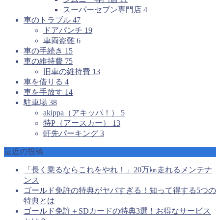
スーパーセブン専門店
4
車のトラブル
47
ドアパンチ
19
車両盗難
6
車の手続き
15
車の維持費
75
旧車の維持費
13
車を借りる
4
車を手放す
14
駐車場
38
akippa（アキッパ！）
5
特P（アースカー）
13
軒先パーキング
3
最近の投稿
「長く乗るならこれをやれ！」20万㎞走れるメンテナ
ンス
ゴールド免許の特典がヤバすぎる！知って得する5つの
特典とは
ゴールド免許＋SDカードの特典3選！お得なサービス