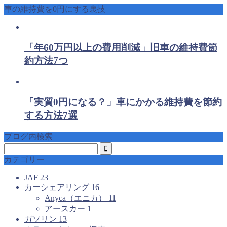
車の維持費を0円にする裏技
「年60万円以上の費用削減」旧車の維持費節
約方法7つ
「実質0円になる？」車にかかる維持費を節約
する方法7選
ブログ内検索
カテゴリー
JAF
23
カーシェアリング
16
Anyca（エニカ）
11
アースカー
1
ガソリン
13