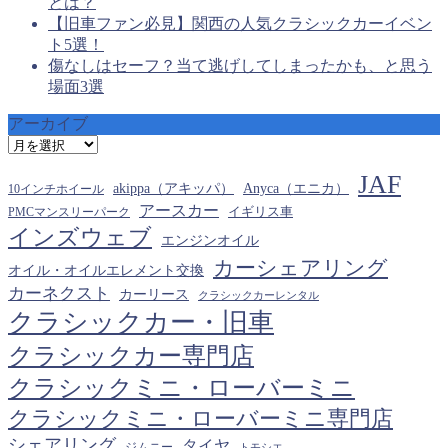
とは？
【旧車ファン必見】関西の人気クラシックカーイベン
ト5選！
傷なしはセーフ？当て逃げしてしまったかも、と思う
場面3選
アーカイブ
ア
ー
JAF
カ
akippa（アキッパ）
Anyca（エニカ）
10インチホイール
イ
アースカー
PMCマンスリーパーク
イギリス車
ブ
インズウェブ
エンジンオイル
カーシェアリング
オイル・オイルエレメント交換
カーネクスト
カーリース
クラシックカーレンタル
クラシックカー・旧車
クラシックカー専門店
クラシックミニ・ローバーミニ
クラシックミニ・ローバーミニ専門店
シェアリング
タイヤ
ジムニー
トモシエ