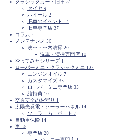
クラシックカー・旧車
81
タイヤ
9
ホイール
2
旧車のイベント
14
旧車専門店
37
コラム
2
メンテナンス
36
洗車・車内清掃
20
洗車・清掃専門店
10
やってみたシリーズ
1
ローバーミニ・クラシックミニ
127
エンジンオイル
7
カスタマイズ
33
ローバーミニ専門店
33
維持費
10
交通安全のお守り
1
太陽光発電・ソーラーパネル
14
ソーラーカーポート
7
自動車保険
14
車
56
専門店
20
ジムニー専門店
11