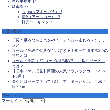
車を手放す
14
駐車場
38
akippa（アキッパ！）
5
特P（アースカー）
13
軒先パーキング
3
最近の投稿
「長く乗るならこれをやれ！」20万㎞走れるメンテナ
ンス
ゴールド免許の特典がヤバすぎる！知って得する5つの
特典とは
ゴールド免許＋SDカードの特典3選！お得なサービス
とは？
【旧車ファン必見】関西の人気クラシックカーイベン
ト5選！
傷なしはセーフ？当て逃げしてしまったかも、と思う
場面3選
アーカイブ
アーカイブ