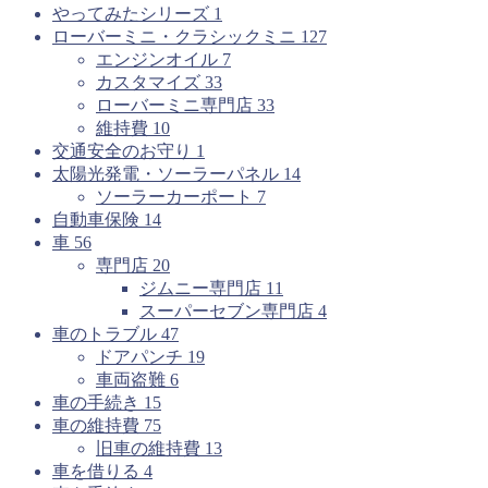
やってみたシリーズ
1
ローバーミニ・クラシックミニ
127
エンジンオイル
7
カスタマイズ
33
ローバーミニ専門店
33
維持費
10
交通安全のお守り
1
太陽光発電・ソーラーパネル
14
ソーラーカーポート
7
自動車保険
14
車
56
専門店
20
ジムニー専門店
11
スーパーセブン専門店
4
車のトラブル
47
ドアパンチ
19
車両盗難
6
車の手続き
15
車の維持費
75
旧車の維持費
13
車を借りる
4