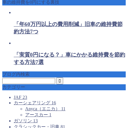
車の維持費を0円にする裏技
「年60万円以上の費用削減」旧車の維持費節
約方法7つ
「実質0円になる？」車にかかる維持費を節約
する方法7選
ブログ内検索
カテゴリー
JAF
23
カーシェアリング
16
Anyca（エニカ）
11
アースカー
1
ガソリン
13
クラシックカー・旧車
81