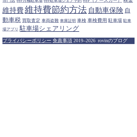
税金
特P（アースカー）
専門店
特P月極駐車場
特P駐車場シェア予約
維持費節約方法
維持費
自動車保険
自
動車税
車検費用
買取査定
車検
駐車場
車両盗難
駐車
車庫証明
駐車場シェアリング
場アプリ
プライバシーポリシー
免責事項
2019–2026 rovinのブログ