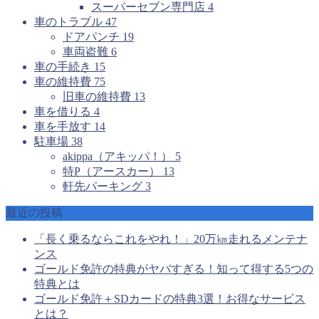
スーパーセブン専門店
4
車のトラブル
47
ドアパンチ
19
車両盗難
6
車の手続き
15
車の維持費
75
旧車の維持費
13
車を借りる
4
車を手放す
14
駐車場
38
akippa（アキッパ！）
5
特P（アースカー）
13
軒先パーキング
3
最近の投稿
「長く乗るならこれをやれ！」20万㎞走れるメンテナ
ンス
ゴールド免許の特典がヤバすぎる！知って得する5つの
特典とは
ゴールド免許＋SDカードの特典3選！お得なサービス
とは？