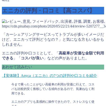
エニカの評判・口コミ【高コスパ】
https://cdn.pixabay.com/photo/2020/05/22/21/44/review-5207277__3
「カーシェアリングサービスってトラブルが多いイメージだ
けど、エニカって評判どうなの？」と気になる方もいるかも
しれません。
エニカの評判や口コミとして、「
高級車が安価な金額で利用
できる
」「
コスパが良い
」などの声がありました。
あわせて読みたい
【実体験】Anyca（エニカ）の7つの評判や口コミを紹介
今まで乗ったことがない高級車の利用が安価に行えて、コス
パも比較的安く推移している傾向があるので、気兼ねなく利
用できる。
エニカのアプリも直感的に操作できたので、ストレスなく使