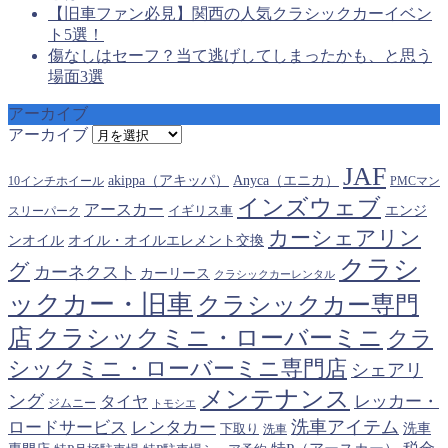
【旧車ファン必見】関西の人気クラシックカーイベン
ト5選！
傷なしはセーフ？当て逃げしてしまったかも、と思う
場面3選
アーカイブ
アーカイブ
JAF
akippa（アキッパ）
Anyca（エニカ）
10インチホイール
PMCマン
インズウェブ
アースカー
エンジ
スリーパーク
イギリス車
カーシェアリン
オイル・オイルエレメント交換
ンオイル
クラシ
グ
カーネクスト
カーリース
クラシックカーレンタル
ックカー・旧車
クラシックカー専門
クラシックミニ・ローバーミニ
店
クラ
シックミニ・ローバーミニ専門店
シェアリ
メンテナンス
ング
タイヤ
レッカー・
ジムニー
トモシエ
洗車アイテム
ロードサービス
レンタカー
下取り
洗車
洗車