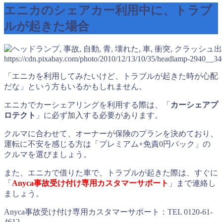
エニカのシェアカー利用中に、トラブ
ルが起きた場合
出
https://cdn.pixabay.com/photo/2010/12/13/10/35/headlamp-2940__34
「エニカを利用してみたいけど、トラブルが起きた時が心配
だな」という方もいるかもしれません。
エニカでカーシェアリングを利用する際は、「
カーシェアプ
ロテクト
」に必ず加入する必要があります。
クルマに合わせて、オーナーが保険のプランを決めており、
運転に不安を感じる方は「プレミアム+免責0円パック」の
クルマを選びましょう。
また、エニカで借りた車で、トラブルが起きた際は、すぐに
「
Anyca事故受け付け専用カスタマーサポート
」まで連絡し
ましょう。
Anyca事故受け付け専用カスタマーサポート：TEL 0120-61-
4612