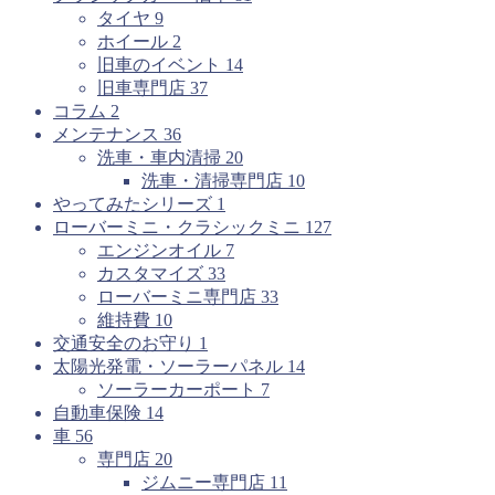
タイヤ
9
ホイール
2
旧車のイベント
14
旧車専門店
37
コラム
2
メンテナンス
36
洗車・車内清掃
20
洗車・清掃専門店
10
やってみたシリーズ
1
ローバーミニ・クラシックミニ
127
エンジンオイル
7
カスタマイズ
33
ローバーミニ専門店
33
維持費
10
交通安全のお守り
1
太陽光発電・ソーラーパネル
14
ソーラーカーポート
7
自動車保険
14
車
56
専門店
20
ジムニー専門店
11