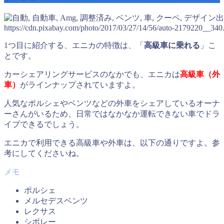
出
https://cdn.pixabay.com/photo/2017/03/27/14/56/auto-2179220__340
1つ目に紹介する、エニカの特徴は、「
高級車に乗れる
」こ
とです。
カーシェアリングサービスのなかでも、エニカは
高級車（外
車）
がラインナップされていますよ。
人気なポルシェやベンツなどの外車をシェアしているオーナ
ーさんがいるため、日常ではなかなか運転できない車でドラ
イブできるでしょう。
エニカで利用できる高級車や外車は、以下の通りですよ。参
考にしてくださいね。
ポルシェ
メルセデスベンツ
レクサス
シボレー