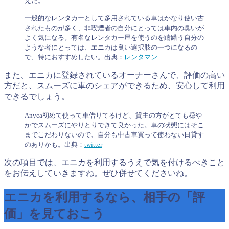
えた。
一般的なレンタカーとして多用されている車はかなり使い古
されたものが多く、非喫煙者の自分にとっては車内の臭いが
よく気になる。有名なレンタカー屋を使うのを躊躇う自分の
ような者にとっては、エニカは良い選択肢の一つになるの
で、特におすすめしたい。出典：
レンタマン
また、エニカに登録されているオーナーさんで、評価の高い
方だと、スムーズに車のシェアができるため、安心して利用
できるでしょう。
Anyca初めて使って車借りてるけど、貸主の方がとても穏や
かでスムーズにやりとりできて良かった。車の状態にはそこ
までこだわりないので、自分も中古車買って使わない日貸す
のありかも。出典：
twitter
次の項目では、エニカを利用するうえで気を付けるべきこと
をお伝えしていきますね。ぜひ併せてくださいね。
エニカを利用するなら、相手の「評
価」を見ておこう