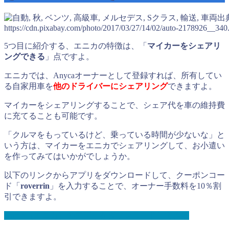
出
https://cdn.pixabay.com/photo/2017/03/27/14/02/auto-2178926__340
5つ目に紹介する、エニカの特徴は、「
マイカーをシェアリ
ングできる
」点ですよ。
エニカでは、Anycaオーナーとして登録すれば、所有してい
る自家用車を
他のドライバーにシェアリング
できますよ。
マイカーをシェアリングすることで、シェア代を車の維持費
に充てることも可能です。
「クルマをもっているけど、乗っている時間が少ないな」と
いう方は、マイカーをエニカでシェアリングして、お小遣い
を作ってみてはいかがでしょうか。
以下のリンクからアプリをダウンロードして、クーポンコー
ド「
roverrin
」を入力することで、オーナー手数料を10％割
引できますよ。
Anyca（エニカ）のアプリをダウンロードしてみる