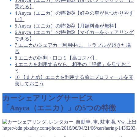
3
Anyca（エニカ）の特徴②【珍しいクラシックカーに
乗れる】
4
Anyca（エニカ）の特徴③【好みの車が見つかりやす
い】
5
Anyca（エニカ）の特徴④【月額料金が無料】
6
Anyca（エニカ）の特徴⑤【マイカーをシェアリング
できる】
7
エニカのシェアカー利用中に、トラブルが起きた場
合
8
エニカの評判・口コミ【高コスパ】
9
エニカを利用するなら、相手の「評価」を見ておこ
う
10
【まとめ】エニカを利用する前にプロフィールを充
実しておこう
カーシェアリングサービス
「Anyca（エニカ）」の5つの特徴
出
https://cdn.pixabay.com/photo/2016/06/04/21/06/carsharing-1436203