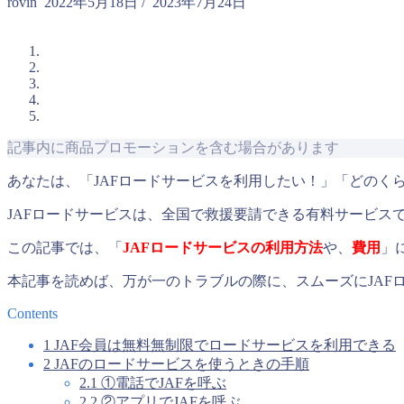
rovin
2022年5月18日
/
2023年7月24日
記事内に商品プロモーションを含む場合があります
あなたは、「JAFロードサービスを利用したい！」「どのく
JAFロードサービスは、全国で救援要請できる有料サービス
この記事では、「
JAFロードサービスの利用方法
や、
費用
」
本記事を読めば、万が一のトラブルの際に、スムーズにJAF
Contents
1
JAF会員は無料無制限でロードサービスを利用できる
2
JAFのロードサービスを使うときの手順
2.1
①電話でJAFを呼ぶ
2.2
②アプリでJAFを呼ぶ