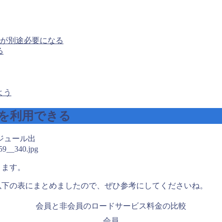
が別途必要になる
る
よう
スを利用できる
出
659__340.jpg
きます。
以下の表にまとめましたので、ぜひ参考にしてくださいね。
会員と非会員のロードサービス料金の比較
会員