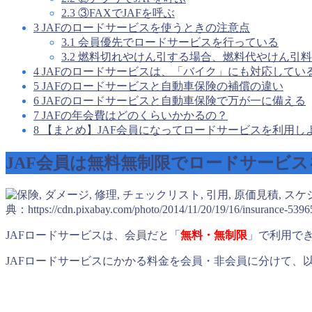
2.3
③FAXでJAFを呼ぶ
3
JAFのロードサービスを使うときの注意点
3.1
会員優先でロードサービスを行っている
3.2
燃料切れやけん引する場合、燃料代やけん引料
4
JAFのロードサービスは、「バイク」にも対応してい
5
JAFのロードサービスと自動車保険の補償の違い
6
JAFのロードサービスと自動車保険で万が一に備える
7
JAFの年会費はどのくらいかかるの？
8
【まとめ】JAF会員になってロードサービスを利用し
JAF会員は無料無制限でロードサービ
典：https://cdn.pixabay.com/photo/2014/11/20/19/16/insurance-539
JAFロードサービスは、会員だと「
無料・無制限
」で利用で
JAFロードサービスにかかる料金を会員・非会員に分けて、