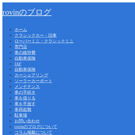
rovinのブログ
ホーム
クラシックカー・旧車
ローバーミニ・クラシックミニ
専門店
車の維持費
自動車保険
JAF
自動車保険
カーシェアリング
ソーラーカーポート
メンテナンス
車の手続き
車を借りる
車を手放す
車両盗難
駐車場
お問い合わせ
rovinのブログについて
コラム掲載について