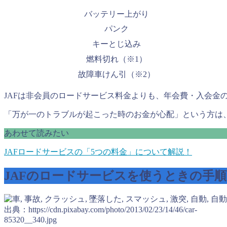
バッテリー上がり
パンク
キーとじ込み
燃料切れ（※1）
故障車けん引（※2）
JAFは非会員のロードサービス料金よりも、年会費・入会金
「万が一のトラブルが起こった時のお金が心配」という方は、
あわせて読みたい
JAFロードサービスの「5つの料金」について解説！
JAFのロードサービスを使うときの手順
出典：https://cdn.pixabay.com/photo/2013/02/23/14/46/car-
85320__340.jpg