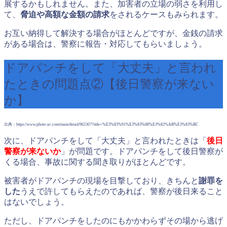
展するかもしれません。また、加害者の立場の弱さを利用し
て、
脅迫や高額な金額の請求
をされるケースもみられます。
お互い納得して解決する場合がほとんどですが、金銭の請求
がある場合は、警察に報告・対応してもらいましょう。
ドアパンチをして「大丈夫」と言われ
たときの問題点②【後日警察が来ない
か】
出典：https://www.photo-ac.com/main/detail/962307?title=%E3%83%91%E3%83%88%E3%82%AB%E3%83%BC
次に、ドアパンチをして「大丈夫」と言われたときは「
後日
警察が来ないか
」が問題です。ドアパンチをして後日警察が
くる場合、事故に関する聞き取りがほとんどです。
被害者がドアパンチの現場を目撃しており、きちんと
謝罪を
した
うえで許してもらえたのであれば、警察が後日来ること
はないでしょう。
ただし、ドアパンチをしたのにもかかわらずその場から逃げ