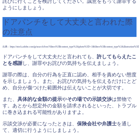
詫びに行くことを検討してください。誠意をもって謝罪する
ようにしましょう。
ドアパンチをして大丈夫と言われた際
の注意点
出典：https://stock.adobe.com/jp/search/free?filters%5Bcontent_type%3Aphoto%5D=1&filters%5Bcontent_type%3Aillus
ドアパンチをして大丈夫だと言われても、
許してもらえたこ
とを感謝
し、謝罪やお詫びの気持ちを伝えましょう。
謝罪の際は、自分の行為を正直に認め、相手を責めない態度
を示しましょう。また、お詫びの気持ちを伝えるだけにとど
め、自分が傷つけた範囲外は伝えないことが大切です。
また、
具体的な金額の提示
や
その場での示談交渉
は禁物で
す。あとから想定外の金額を請求されるといった、トラブル
に巻き込まれる可能性がありますよ。
示談交渉が必要になったときは、
保険会社や弁護士
を通し
て、適切に行うようにしましょう。