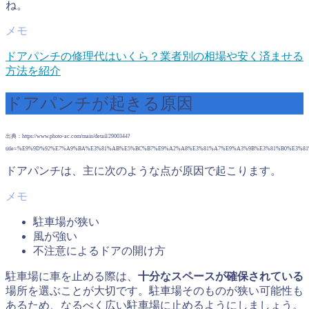
ね。
ドアパンチの修理代はいくら？業者別の相場や安く済ませる
方法を紹介
ドアパンチが起きる原因
出典：https://www.photo-ac.com/main/detail/2900344?
title=%E9%9D%92%E7%A9%BA%E3%81%AB%E5%BC%B7%E9%A2%A8%E3%81%A7%E9%A3%9B%E3%81%B0%E3%8
ドアパンチは、主に次のような点が原因で起こります。
駐車場が狭い
風が強い
不注意によるドアの開け方
駐車場に車を止める際は、
十分なスペースが確保されている
場所を選ぶことが大切です。駐車場そのものが狭い可能性も
あるため、なるべく広い駐車場に止めるようにしましょう。