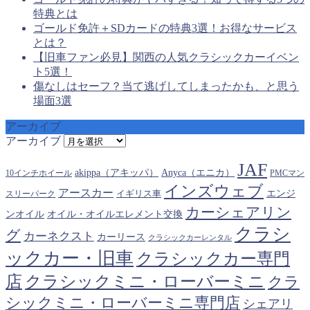
特典とは
ゴールド免許＋SDカードの特典3選！お得なサービス
とは？
【旧車ファン必見】関西の人気クラシックカーイベン
ト5選！
傷なしはセーフ？当て逃げしてしまったかも、と思う
場面3選
アーカイブ
アーカイブ
JAF
akippa（アキッパ）
Anyca（エニカ）
10インチホイール
PMCマン
インズウェブ
アースカー
エンジ
スリーパーク
イギリス車
カーシェアリン
オイル・オイルエレメント交換
ンオイル
クラシ
グ
カーネクスト
カーリース
クラシックカーレンタル
ックカー・旧車
クラシックカー専門
クラシックミニ・ローバーミニ
店
クラ
シックミニ・ローバーミニ専門店
シェアリ