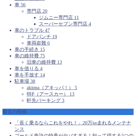
車
56
専門店
20
ジムニー専門店
11
スーパーセブン専門店
4
車のトラブル
47
ドアパンチ
19
車両盗難
6
車の手続き
15
車の維持費
75
旧車の維持費
13
車を借りる
4
車を手放す
14
駐車場
38
akippa（アキッパ！）
5
特P（アースカー）
13
軒先パーキング
3
最近の投稿
「長く乗るならこれをやれ！」20万㎞走れるメンテナ
ンス
ゴールド免許の特典がヤバすぎる！知って得する5つの