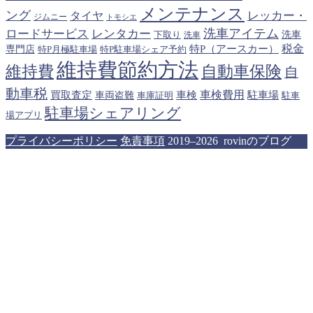
メンテナンス
ング
タイヤ
レッカー・
ジムニー
トモシエ
洗車アイテム
ロードサービス
レンタカー
下取り
洗車
洗車
税金
特P（アースカー）
専門店
特P月極駐車場
特P駐車場シェア予約
維持費節約方法
維持費
自動車保険
自
動車税
車検費用
買取査定
車検
駐車場
車両盗難
駐車
車庫証明
駐車場シェアリング
場アプリ
プライバシーポリシー
免責事項
2019–2026 rovinのブログ