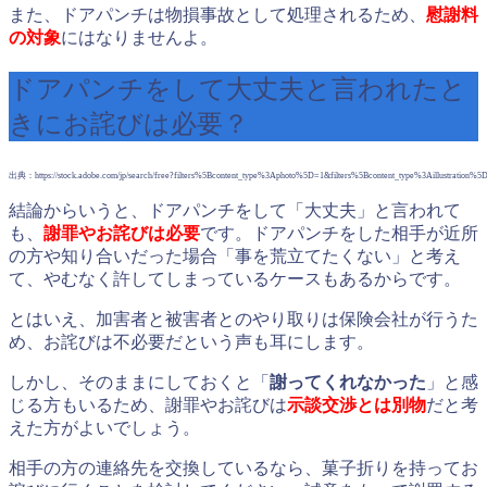
また、ドアパンチは物損事故として処理されるため、
慰謝料
の対象
にはなりませんよ。
ドアパンチをして大丈夫と言われたと
きにお詫びは必要？
出典：https://stock.adobe.com/jp/search/free?filters%5Bcontent_type%3Aphoto%5D=1&filters%5Bcontent_type%3Aillust
結論からいうと、ドアパンチをして「大丈夫」と言われて
も、
謝罪やお詫びは必要
です。ドアパンチをした相手が近所
の方や知り合いだった場合「事を荒立てたくない」と考え
て、やむなく許してしまっているケースもあるからです。
とはいえ、加害者と被害者とのやり取りは保険会社が行うた
め、お詫びは不必要だという声も耳にします。
しかし、そのままにしておくと「
謝ってくれなかった
」と感
じる方もいるため、謝罪やお詫びは
示談交渉とは別物
だと考
えた方がよいでしょう。
相手の方の連絡先を交換しているなら、菓子折りを持ってお