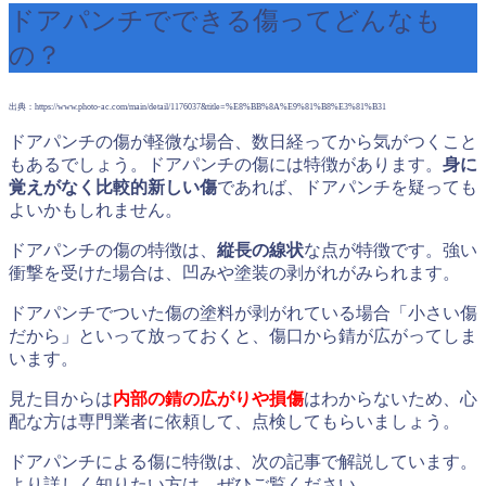
ドアパンチでできる傷ってどんなも
の？
出典：https://www.photo-ac.com/main/detail/1176037&title=%E8%BB%8A%E9%81%B8%E3%81%B31
ドアパンチの傷が軽微な場合、数日経ってから気がつくこと
もあるでしょう。ドアパンチの傷には特徴があります。
身に
覚えがなく比較的新しい傷
であれば、ドアパンチを疑っても
よいかもしれません。
ドアパンチの傷の特徴は、
縦長の線状
な点が特徴です。強い
衝撃を受けた場合は、凹みや塗装の剥がれがみられます。
ドアパンチでついた傷の塗料が剥がれている場合「小さい傷
だから」といって放っておくと、傷口から錆が広がってしま
います。
見た目からは
内部の錆の広がりや損傷
はわからないため、心
配な方は専門業者に依頼して、点検してもらいましょう。
ドアパンチによる傷に特徴は、次の記事で解説しています。
より詳しく知りたい方は、ぜひご覧ください。