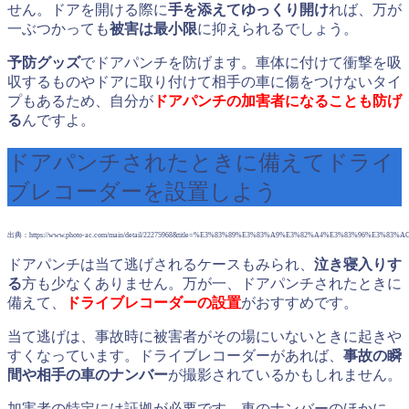
せん。ドアを開ける際に
手を添えてゆっくり開け
れば、万が
一ぶつかっても
被害は最小限
に抑えられるでしょう。
予防グッズ
でドアパンチを防げます。車体に付けて衝撃を吸
収するものやドアに取り付けて相手の車に傷をつけないタイ
プもあるため、自分が
ドアパンチの加害者になることも防げ
る
んですよ。
ドアパンチされたときに備えてドライ
ブレコーダーを設置しよう
出典：https://www.photo-ac.com/main/detail/22275968&title=%E3%83%89%E3%83%A9%E3%82%A4%E3%83%96%E3
ドアパンチは当て逃げされるケースもみられ、
泣き寝入りす
る
方も少なくありません。万が一、ドアパンチされたときに
備えて、
ドライブレコーダーの設置
がおすすめです。
当て逃げは、事故時に被害者がその場にいないときに起きや
すくなっています。ドライブレコーダーがあれば、
事故の瞬
間や相手の車のナンバー
が撮影されているかもしれません。
加害者の特定には証拠が必要です。車のナンバーのほかに