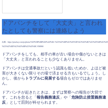
ドアパンチをして「大丈夫」と言われ
たとしても警察には連絡しよう
出典：https://pixabay.com/ja/photos/%E9%9B%BB%E8%A9%B1-%E3%82%B9%E3%83%9E%E3%83%BC%E3%83%88%E3%
%E3%82%BD%E3%83%8B%E3%83%BC-958066/
ドアパンチをしても、相手の車が古い場合や傷がないときは
「大丈夫」と言われることも少なくありません。
ドアパンチは交通事故だという認識も低いためか、よほど被
害が大きくない限りその場で済ませる方もいるでしょう。し
かし、後から
トラブルに発展する
場合もゼロではありませ
ん。
ドアパンチが起きたときは、まずは警察への報告が大切で
す。これを怠ると「
報告義務違反
」や「
危険防止措置義務違
反
」として罰則が科せられます。