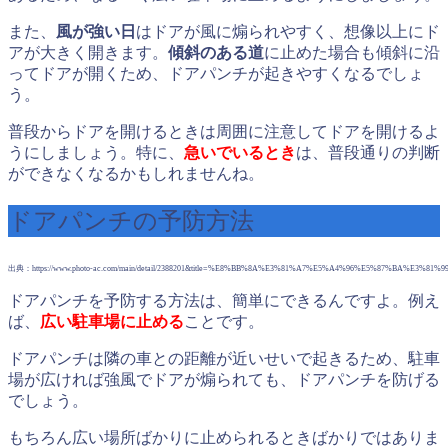
また、
風が強い日
はドアが風に煽られやすく、想像以上にド
アが大きく開きます。
傾斜のある道
に止めた場合も傾斜に沿
ってドアが開くため、ドアパンチが起きやすくなるでしょ
う。
普段からドアを開けるときは周囲に注意してドアを開けるよ
うにしましょう。特に、
急いでいるとき
は、普段通りの判断
ができなくなるかもしれませんね。
ドアパンチの予防方法
出典：https://www.photo-ac.com/main/detail/2388201&title=%E8%BB%8A%E3%81%A7%E5%A4%96%E5%87%BA%E3%8
ドアパンチを予防する方法は、簡単にできるんですよ。例え
ば、
広い駐車場に止める
ことです。
ドアパンチは隣の車との距離が近いせいで起きるため、駐車
場が広ければ強風でドアが煽られても、ドアパンチを防げる
でしょう。
もちろん広い場所ばかりに止められるときばかりではありま