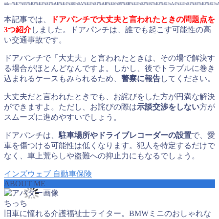
title=%E7%95%B3%E3%81%AE%E4%B8%8A%E3%81%AB%E6%89%8B%E3%82%92%E3%81%A4%E3%81%84%E3%8
本記事では、
ドアパンチで大丈夫と言われたときの問題点を
3つ紹介
しました。ドアパンチは、誰でも起こす可能性の高
い交通事故です。
ドアパンチで「大丈夫」と言われたときは、その場で解決す
る場合がほとんどなんですよ。しかし、後でトラブルに巻き
込まれるケースもみられるため、
警察に報告
してください。
大丈夫だと言われたときでも、お詫びをした方が円満な解決
ができますよ。ただし、お詫びの際は
示談交渉をしない
方が
スムーズに進めやすいでしょう。
ドアパンチは、
駐車場所やドライブレコーダーの設置
で、愛
車を傷つける可能性は低くなります。犯人を特定するだけで
なく、車上荒らしや盗難への抑止力にもなるでしょう。
インズウェブ
自動車保険
ABOUT ME
ちっち
旧車に憧れる介護福祉士ライター。BMWミニのおしゃれな