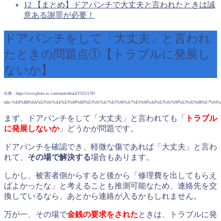
12
【まとめ】ドアパンチで大丈夫と言われたときは誠
意ある謝罪が必要！
ドアパンチをして「大丈夫」と言われ
たときの問題点①【トラブルに発展し
ないか】
出典：https://www.photo-ac.com/main/detail/25352178?
title=%E8%BB%8A%E3%81%AE%E5%89%8D%E3%81%A7%E5%96%A7%E5%98%A9%E3%81%99%E3%82%8B%E7%94
まず、ドアパンチをして「大丈夫」と言われても「
トラブル
に発展しないか
」どうかが問題です。
ドアパンチを確認でき、軽微な傷であれば「大丈夫」と言わ
れて、
その場で解決する
場合もあります。
しかし、被害者側からすると後から「修理費を出してもらえ
ばよかったな」と考えることも推測可能なため、連絡先を交
換しているなら、あとから連絡が入るかもしれません。
万が一、その場で
金銭の要求をされた
ときは、トラブルに発