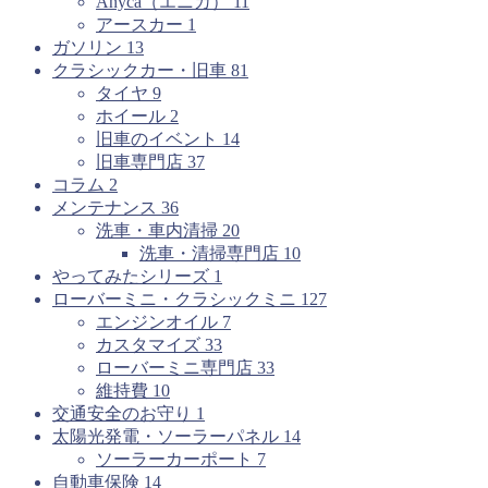
Anyca（エニカ）
11
アースカー
1
ガソリン
13
クラシックカー・旧車
81
タイヤ
9
ホイール
2
旧車のイベント
14
旧車専門店
37
コラム
2
メンテナンス
36
洗車・車内清掃
20
洗車・清掃専門店
10
やってみたシリーズ
1
ローバーミニ・クラシックミニ
127
エンジンオイル
7
カスタマイズ
33
ローバーミニ専門店
33
維持費
10
交通安全のお守り
1
太陽光発電・ソーラーパネル
14
ソーラーカーポート
7
自動車保険
14