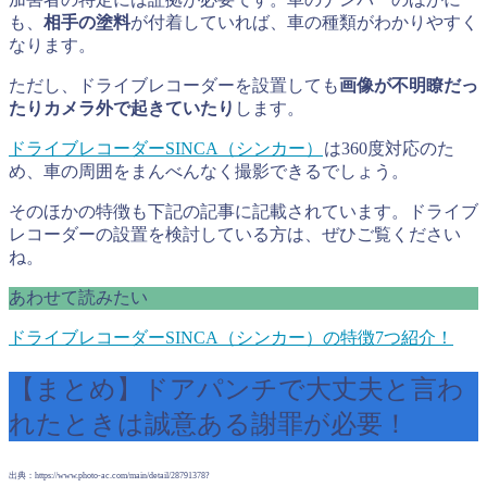
も、
相手の塗料
が付着していれば、車の種類がわかりやすく
なります。
ただし、ドライブレコーダーを設置しても
画像が不明瞭だっ
たりカメラ外で起きていたり
します。
ドライブレコーダーSINCA（シンカー）
は360度対応のた
め、車の周囲をまんべんなく撮影できるでしょう。
そのほかの特徴も下記の記事に記載されています。ドライブ
レコーダーの設置を検討している方は、ぜひご覧ください
ね。
あわせて読みたい
ドライブレコーダーSINCA（シンカー）の特徴7つ紹介！
【まとめ】ドアパンチで大丈夫と言わ
れたときは誠意ある謝罪が必要！
出典：https://www.photo-ac.com/main/detail/28791378?