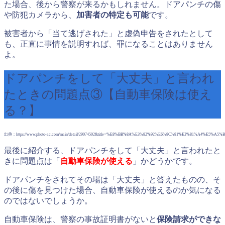
た場合、後から警察が来るかもしれません。ドアパンチの傷
や防犯カメラから、
加害者の特定も可能
です。
被害者から「当て逃げされた」と虚偽申告をされたとして
も、正直に事情を説明すれば、罪になることはありません
よ。
ドアパンチをして「大丈夫」と言われ
たときの問題点③【自動車保険は使え
る？】
出典：https://www.photo-ac.com/main/detail/29074502&title=%E8%BB%8A%E3%82%92%E6%8C%81%E3%81%A4%E5%A
最後に紹介する、ドアパンチをして「大丈夫」と言われたと
きに問題点は「
自動車保険が使える
」かどうかです。
ドアパンチをされてその場は「大丈夫」と答えたものの、そ
の後に傷を見つけた場合、自動車保険が使えるのか気になる
のではないでしょうか。
自動車保険は、警察の事故証明書がないと
保険請求ができな