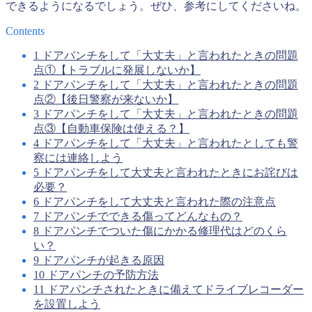
できるようになるでしょう。ぜひ、参考にしてくださいね。
Contents
1
ドアパンチをして「大丈夫」と言われたときの問題
点①【トラブルに発展しないか】
2
ドアパンチをして「大丈夫」と言われたときの問題
点②【後日警察が来ないか】
3
ドアパンチをして「大丈夫」と言われたときの問題
点③【自動車保険は使える？】
4
ドアパンチをして「大丈夫」と言われたとしても警
察には連絡しよう
5
ドアパンチをして大丈夫と言われたときにお詫びは
必要？
6
ドアパンチをして大丈夫と言われた際の注意点
7
ドアパンチでできる傷ってどんなもの？
8
ドアパンチでついた傷にかかる修理代はどのくら
い？
9
ドアパンチが起きる原因
10
ドアパンチの予防方法
11
ドアパンチされたときに備えてドライブレコーダー
を設置しよう