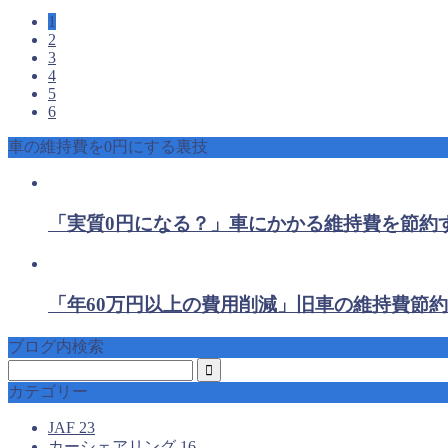
1
2
3
4
5
6
車の維持費を0円にする裏技
「実質0円になる？」車にかかる維持費を節約
「年60万円以上の費用削減」旧車の維持費節約
ブログ内検索
カテゴリー
JAF
23
カーシェアリング
16