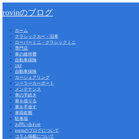
rovinのブログ
ホーム
クラシックカー・旧車
ローバーミニ・クラシックミニ
専門店
車の維持費
自動車保険
JAF
自動車保険
カーシェアリング
ソーラーカーポート
メンテナンス
車の手続き
車を借りる
車を手放す
車両盗難
駐車場
お問い合わせ
rovinのブログについて
コラム掲載について