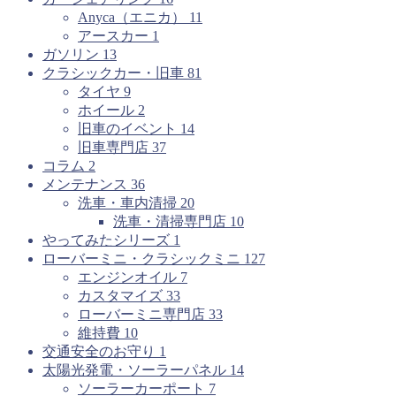
Anyca（エニカ）
11
アースカー
1
ガソリン
13
クラシックカー・旧車
81
タイヤ
9
ホイール
2
旧車のイベント
14
旧車専門店
37
コラム
2
メンテナンス
36
洗車・車内清掃
20
洗車・清掃専門店
10
やってみたシリーズ
1
ローバーミニ・クラシックミニ
127
エンジンオイル
7
カスタマイズ
33
ローバーミニ専門店
33
維持費
10
交通安全のお守り
1
太陽光発電・ソーラーパネル
14
ソーラーカーポート
7