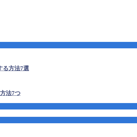
する方法7選
方法7つ