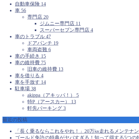
自動車保険
14
車
56
専門店
20
ジムニー専門店
11
スーパーセブン専門店
4
車のトラブル
47
ドアパンチ
19
車両盗難
6
車の手続き
15
車の維持費
75
旧車の維持費
13
車を借りる
4
車を手放す
14
駐車場
38
akippa（アキッパ！）
5
特P（アースカー）
13
軒先パーキング
3
最近の投稿
「長く乗るならこれをやれ！」20万㎞走れるメンテナ
ゴールド免許の特典がヤバすぎる！知って得する5つの