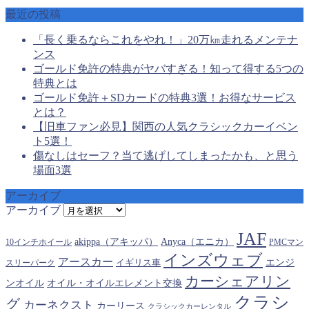
最近の投稿
「長く乗るならこれをやれ！」20万㎞走れるメンテナ
ンス
ゴールド免許の特典がヤバすぎる！知って得する5つの
特典とは
ゴールド免許＋SDカードの特典3選！お得なサービス
とは？
【旧車ファン必見】関西の人気クラシックカーイベン
ト5選！
傷なしはセーフ？当て逃げしてしまったかも、と思う
場面3選
アーカイブ
アーカイブ
JAF
akippa（アキッパ）
Anyca（エニカ）
10インチホイール
PMCマン
インズウェブ
アースカー
エンジ
スリーパーク
イギリス車
カーシェアリン
オイル・オイルエレメント交換
ンオイル
クラシ
グ
カーネクスト
カーリース
クラシックカーレンタル