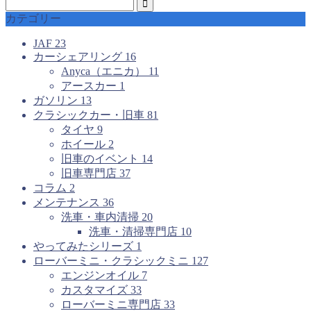
カテゴリー
JAF
23
カーシェアリング
16
Anyca（エニカ）
11
アースカー
1
ガソリン
13
クラシックカー・旧車
81
タイヤ
9
ホイール
2
旧車のイベント
14
旧車専門店
37
コラム
2
メンテナンス
36
洗車・車内清掃
20
洗車・清掃専門店
10
やってみたシリーズ
1
ローバーミニ・クラシックミニ
127
エンジンオイル
7
カスタマイズ
33
ローバーミニ専門店
33