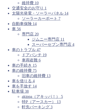
維持費
10
交通安全のお守り
1
太陽光発電・ソーラーパネル
14
ソーラーカーポート
7
自動車保険
14
車
56
専門店
20
ジムニー専門店
11
スーパーセブン専門店
4
車のトラブル
47
ドアパンチ
19
車両盗難
6
車の手続き
15
車の維持費
75
旧車の維持費
13
車を借りる
4
車を手放す
14
駐車場
38
akippa（アキッパ！）
5
特P（アースカー）
13
軒先パーキング
3