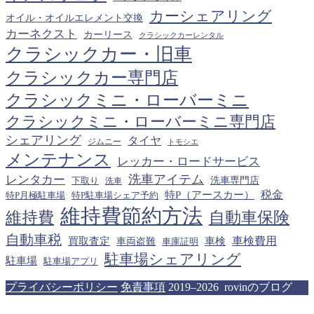
カーシェアリング
オイル・オイルエレメント交換
カーネクスト
カーリース
クラシックカーレンタル
クラシックカー・旧車
クラシックカー専門店
クラシックミニ・ローバーミニ
クラシックミニ・ローバーミニ専門店
シェアリング
タイヤ
ジムニー
トモシエ
メンテナンス
レッカー・ロードサービス
洗車アイテム
レンタカー
下取り
洗車専門店
洗車
税金
特P（アースカー）
特P月極駐車場
特P駐車場シェア予約
維持費節約方法
維持費
自動車保険
自動車税
車検費用
買取査定
車検
車両盗難
車庫証明
駐車場シェアリング
駐車場
駐車場アプリ
プライバシーポリシー
免責事項
2019–2026 rovinのブログ