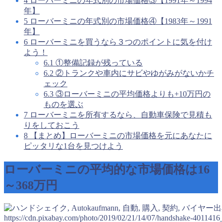
4
ローバーミニの年式別の市場価格③【1991年～1994
年】
5
ローバーミニの年式別の市場価格④【1983年～1991
年】
6
ローバーミニを買うなら３つのポイントに気を付け
よう！
6.1
①整備記録が残っている
6.2
②トランクや車内にサビやゆがみがないかチ
ェック
6.3
③ローバーミニの平均価格よりも+10万円の
ものを選ぶ
7
ローバーミニを所有するなら、自動車保険で見積も
りをしておこう
8
【まとめ】ローバーミニの市場価格を元にあなたに
ピッタリな1台を見つけよう
ローバーミニの平均的な市場価格は16
～368万円
出
https://cdn.pixabay.com/photo/2019/02/21/14/07/handshake-4011416