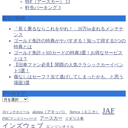
特P（アースカー）
13
軒先パーキング
3
最近の投稿
「長く乗るならこれをやれ！」20万㎞走れるメンテナ
ンス
ゴールド免許の特典がヤバすぎる！知って得する5つの
特典とは
ゴールド免許＋SDカードの特典3選！お得なサービス
とは？
【旧車ファン必見】関西の人気クラシックカーイベン
ト5選！
傷なしはセーフ？当て逃げしてしまったかも、と思う
場面3選
アーカイブ
ア
ー
JAF
カ
akippa（アキッパ）
Anyca（エニカ）
10インチホイール
イ
アースカー
PMCマンスリーパーク
イギリス車
ブ
インズウェブ
エンジンオイル