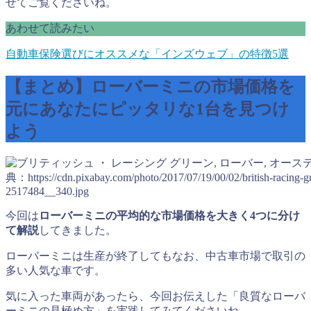
せてご覧くださいね。
あわせて読みたい
自動車保険選びにオススメな「インズウェブ」の特徴5選
【まとめ】ローバーミニの市場価格を
元にあなたにピッタリな1台を見つけ
よう
典：https://cdn.pixabay.com/photo/2017/07/19/00/02/british-racing-g
2517484__340.jpg
今回は
ローバーミニの平均的な市場価格を大きく4つに分け
て解説
してきました。
ローバーミニは生産が終了してもなお、中古車市場で取引の
多い人気な車です。
気に入った車両があったら、今回お伝えした「良質なローバ
ーミニの見極め方」を実践してみてくださいね。