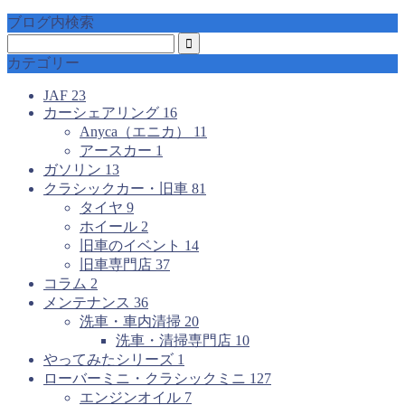
ブログ内検索
カテゴリー
JAF
23
カーシェアリング
16
Anyca（エニカ）
11
アースカー
1
ガソリン
13
クラシックカー・旧車
81
タイヤ
9
ホイール
2
旧車のイベント
14
旧車専門店
37
コラム
2
メンテナンス
36
洗車・車内清掃
20
洗車・清掃専門店
10
やってみたシリーズ
1
ローバーミニ・クラシックミニ
127
エンジンオイル
7