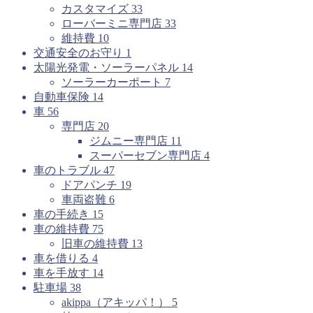
カスタマイズ
33
ローバーミニ専門店
33
維持費
10
交通安全のお守り
1
太陽光発電・ソーラーパネル
14
ソーラーカーポート
7
自動車保険
14
車
56
専門店
20
ジムニー専門店
11
スーパーセブン専門店
4
車のトラブル
47
ドアパンチ
19
車両盗難
6
車の手続き
15
車の維持費
75
旧車の維持費
13
車を借りる
4
車を手放す
14
駐車場
38
akippa（アキッパ！）
5